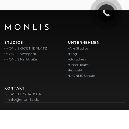
MONLIS
STUDIOS
UNTERNEHMEN
MONLIS GOETHEPLATZ
Alle Studios
MONLIS Westpark
Blog
MONLIS Karlstraße
Gutschein
Unser Team
Kontakt
MONLIS Schule
KONTAKT
+49 89 37040504
info@mon-lis.de
MÜNCHEN
Nagelstudio München
Professionelles Augenbrauen-Styling in München
Professionelle Pediküre in München
Beauty Salon München
Professionelle Maniküre in München