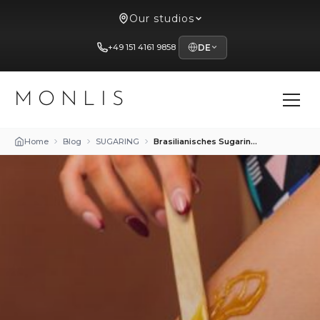
Our studios
+49 151 4161 9858
DE
MONLIS
Home
Blog
SUGARING
Brasilianisches Sugaring: Effektive Haarentfernung