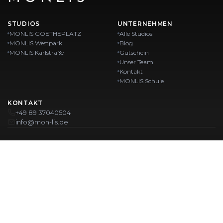
STUDIOS
UNTERNEHMEN
MONLIS GOETHEPLATZ
Alle Studios
MONLIS Westpark
Blog
MONLIS Karlstraße
Gutschein
Unser Team
Kontakt
MONLIS Schule
KONTAKT
+49 89 37040504
info@mon-lis.de
MÜNCHEN
Nagelstudio München
Professionelles Augenbrauen-Styling in München
Professionelle Pediküre in München
Beauty Salon München
Professionelle Maniküre in München
UNSERE STANDORTE:
GOETHEPLATZ
Maistraße 45, 80337 München
Westpark
Karlstraße
Ohlstadter Str. 52
Karlstraße 43