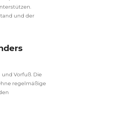
nterstützen.
stand und der
nders
 und Vorfuß. Die
. Ohne regelmäßige
nden