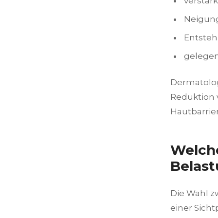
verstär
Neigung
Entsteh
gelegen
Dermatolog
Reduktion 
Hautbarrier
Welche
Belas
Die Wahl zw
einer Sich