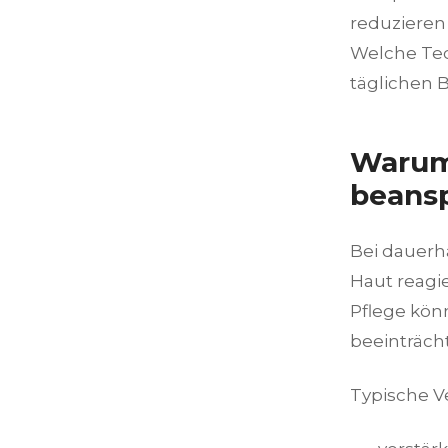
reduzieren
Welche Tec
täglichen 
Warum
beans
Bei dauerh
Haut reagi
Pflege kön
beeinträch
Typische V