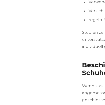
Verwen
Verzich
regelmä
Studien ze
unterstütz
individuel
Beschi
Schuh
Wenn zusätz
angemessen
geschlosse