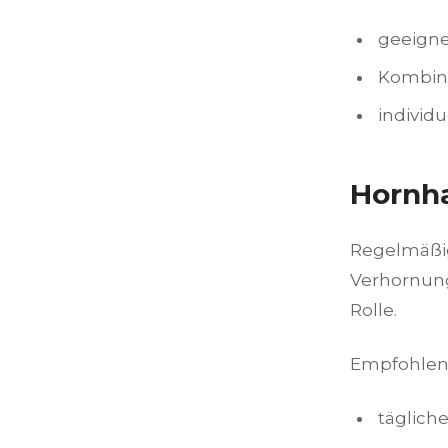
geeigne
Kombina
individ
Hornha
Regelmäßig
Verhornung
Rolle.
Empfohlen
täglich