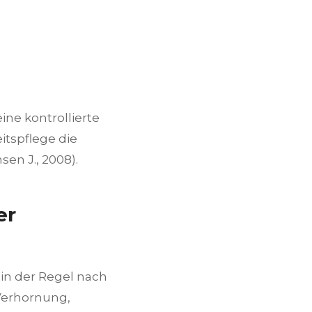
ne kontrollierte
tspflege die
en J., 2008).
er
 in der Regel nach
Verhornung,