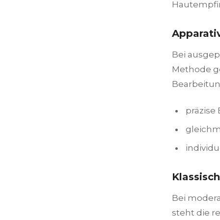
Hautempfin
Apparati
Bei ausgep
Methode gew
Bearbeitun
präzise
gleichm
individu
Klassisc
Bei modera
steht die 