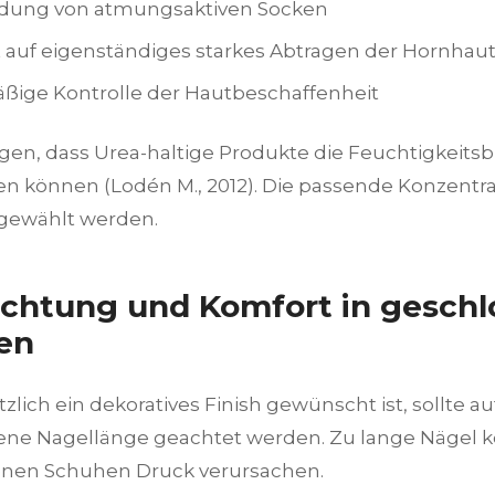
dung von atmungsaktiven Socken
t auf eigenständiges starkes Abtragen der Hornhau
ßige Kontrolle der Hautbeschaffenheit
igen, dass Urea-haltige Produkte die Feuchtigkeits
en können (Lodén M., 2012). Die passende Konzentrat
l gewählt werden.
chtung und Komfort in gesch
en
lich ein dekoratives Finish gewünscht ist, sollte au
e Nagellänge geachtet werden. Zu lange Nägel k
nen Schuhen Druck verursachen.