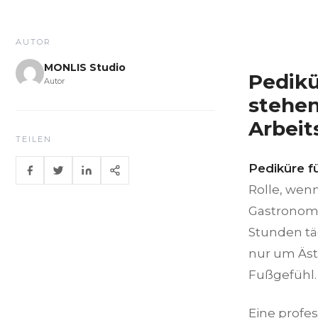
AUTOR
MONLIS Studio
Pedikü
Autor
stehen
Arbeit
TEILEN
Pediküre f
Rolle, wenn
Gastronomi
Stunden tä
nur um Äst
Fußgefühl.
Eine profe