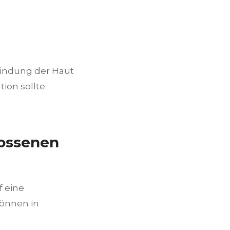
t
bindung der Haut
ion sollte
lossenen
f eine
önnen in