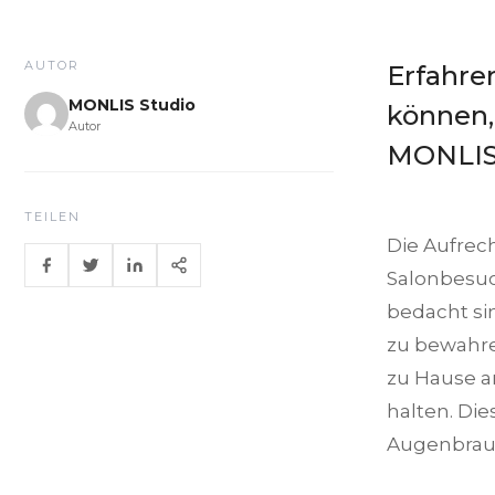
AUTOR
Erfahre
MONLIS Studio
können,
Autor
MONLIS 
TEILEN
Die Aufrec
Salonbesuc
bedacht sin
zu bewahre
zu Hause 
halten. Die
Augenbraue