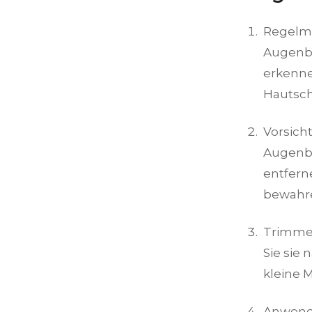
Regelmä
Augenbr
erkenne
Hautsc
Vorsicht
Augenbr
entfern
bewahr
Trimmen
Sie sie
kleine 
Anwendu