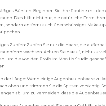
ßiges Bürsten: Beginnen Sie Ihre Routine mit dem
auen. Dies hilft nicht nur, die natürliche Form Ihr
n, sondern entfernt auch überschüssiges Make-u
hüppchen.
iges Zupfen: Zupfen Sie nur die Haare, die außerhal
auenform wachsen. Achten Sie darauf, nicht zu vie
en, um die von den Profis im Mon Lis Studio gescha
en.
 der Länge: Wenn einige Augenbrauenhaare zu l
 nach oben und trimmen Sie die Spitzen vorsichtig. S
Mengen ab, um zu vermeiden, dass die Augenbraue
ng von Augenbrauengel: Ein wenig Gel hilft, die 