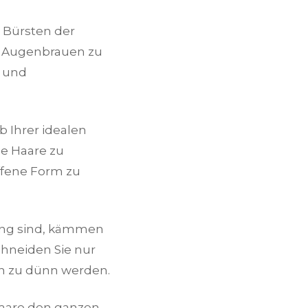
 Bürsten der
er Augenbrauen zu
p und
b Ihrer idealen
le Haare zu
ffene Form zu
ang sind, kämmen
chneiden Sie nur
n zu dünn werden.
Haare den ganzen