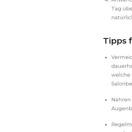
Tag übe
natürli
Tipps f
Vermeid
dauerha
welche 
Salonbe
Nähren 
Augenbr
Regelmä