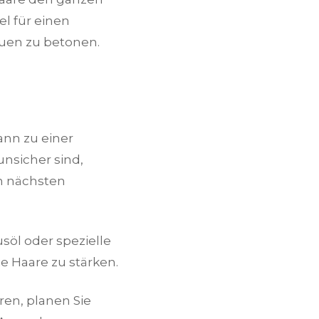
el für einen
auen zu betonen.
nn zu einer
unsicher sind,
en nächsten
söl oder spezielle
 Haare zu stärken.
en, planen Sie