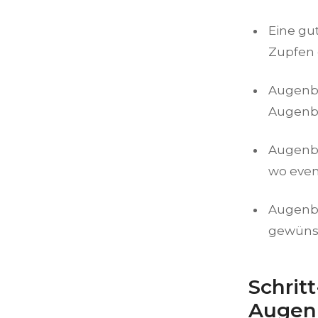
Eine gut
Zupfen 
Augenbr
Augenb
Augenbr
wo even
Augenbr
gewünsc
Schritt
Augen