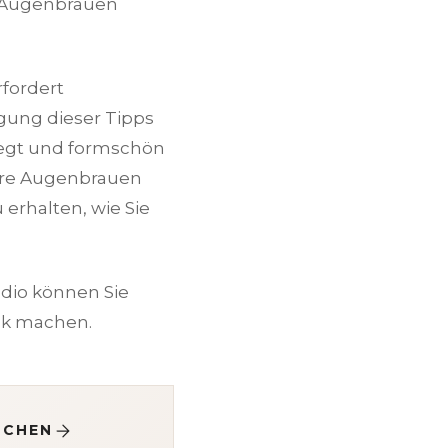
e Augenbrauen
fordert
gung dieser Tipps
legt und formschön
Ihre Augenbrauen
erhalten, wie Sie
udio können Sie
ck machen.
UCHEN