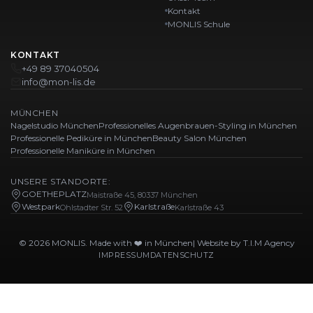
Kontakt
MONLIS Schule
KONTAKT
+49 89 37040504
info@mon-lis.de
MÜNCHEN
Nagelstudio München
Professionelles Augenbrauen-Styling in München
Professionelle Pediküre in München
Beauty Salon München
Professionelle Maniküre in München
UNSERE STANDORTE:
GOETHEPLATZ
Maistraße 45, 80337 München
Westpark
Karlstraße
Ohlstadter Str. 52
Karlstraße 43
© 2026 MONLIS. Made with ❤️ in München
| Website by
T.I.M Agency
IMPRESSUM
DATENSCHUTZ