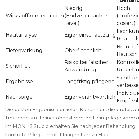
Behan
Niedrig
Hoch
Wirkstoffkonzentration
(Endverbraucher-
(professi
Level)
dosiert)
Fachkun
Hautanalyse
Eigeneinschaetzung
Beurtei
Bis in tie
Tiefenwirkung
Oberflaechlich
Hautsch
Risiko bei falscher
Kontrolli
Sicherheit
Anwendung
Umgebu
Sichtbar
Ergebnisse
Langfristig pflegend
verbess
Individue
Nachsorge
Eigenverantwortlich
Empfeh
Die besten Ergebnisse erzielen Kundinnen, die professio
Treatments mit einer abgestimmten Heimpflege kombin
Im MONLIS Studio erhalten Sie nach jeder Behandlung
konkrete Pflegeempfehlungen fuer zu Hause.