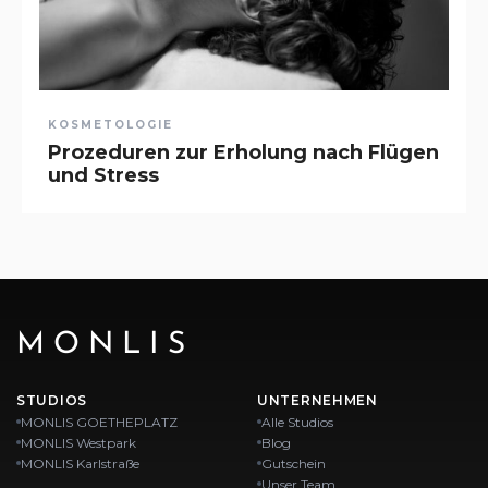
KOSMETOLOGIE
Prozeduren zur Erholung nach Flügen
und Stress
MONLIS
STUDIOS
UNTERNEHMEN
MONLIS GOETHEPLATZ
Alle Studios
MONLIS Westpark
Blog
MONLIS Karlstraße
Gutschein
Unser Team