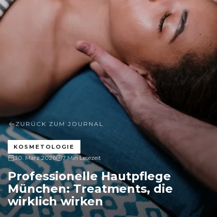
ZURÜCK ZUM JOURNAL
KOSMETOLOGIE
30. März 2026
7 Min Lesezeit
Professionelle Hautpflege
München: Treatments, die
wirklich wirken