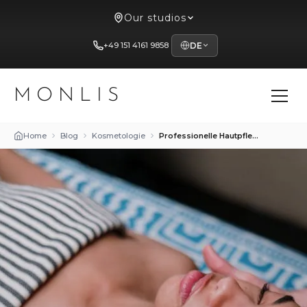
Our studios
+49 151 4161 9858
DE
MONLIS
Home
Blog
Kosmetologie
Professionelle Hautpflege München: Treatments, die wirklich wirken