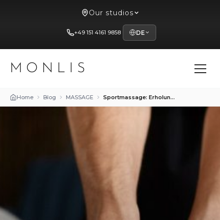
Our studios
+49 151 4161 9858
DE
MONLIS
Home
Blog
MASSAGE
Sportmassage: Erholung nach dem Training