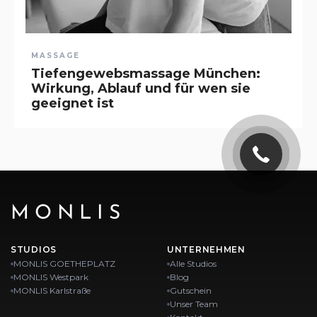
MASSAGE
Tiefengewebsmassage München:
Wirkung, Ablauf und für wen sie
geeignet ist
MONLIS
STUDIOS
UNTERNEHMEN
MONLIS GOETHEPLATZ
Alle Studios
MONLIS Westpark
Blog
MONLIS Karlstraße
Gutschein
Unser Team