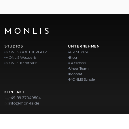
MONLIS
STUDIOS
UNTERNEHMEN
MONLIS GOETHEPLATZ
Alle Studios
MONLIS Westpark
Blog
MONLIS Karlstraße
Gutschein
Unser Team
Kontakt
MONLIS Schule
KONTAKT
+49 89 37040504
info@mon-lis.de
MÜNCHEN
Nagelstudio München
Professionelles Augenbrauen-Styling in München
Professionelle Pediküre in München
Beauty Salon München