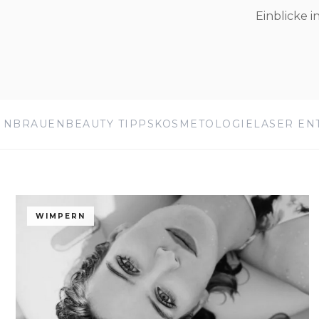
Einblicke 
ENBRAUEN
BEAUTY TIPPS
KOSMETOLOGIE
LASER EN
WIMPERN