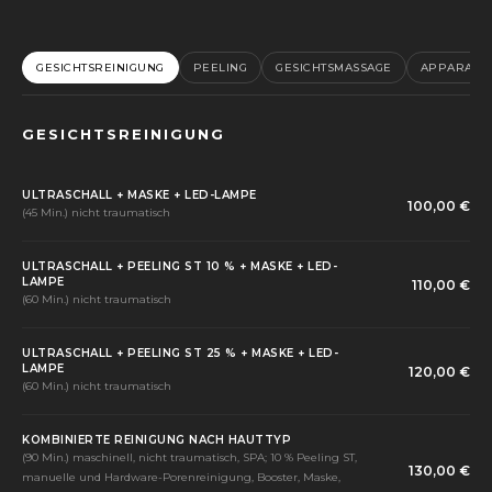
GESICHTSREINIGUNG
PEELING
GESICHTSMASSAGE
APPARATI
GESICHTSREINIGUNG
ULTRASCHALL + MASKE + LED-LAMPE
100,00 €
(45 Min.) nicht traumatisch
ULTRASCHALL + PEELING ST 10 % + MASKE + LED-
LAMPE
110,00 €
(60 Min.) nicht traumatisch
ULTRASCHALL + PEELING ST 25 % + MASKE + LED-
LAMPE
120,00 €
(60 Min.) nicht traumatisch
KOMBINIERTE REINIGUNG NACH HAUTTYP
(90 Min.) maschinell, nicht traumatisch, SPA; 10 % Peeling ST,
130,00 €
manuelle und Hardware-Porenreinigung, Booster, Maske,