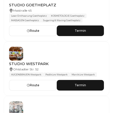
STUDIO GOETHEPLATZ
Maistraße 45
Laser Enthaarung Goetheplatz
KOSMETOLOGIE Goetheplatz
MASSAGEN Goetheplatz
Sugaring & Waxing Goetheplatz
Route
Termin
STUDIO WESTPARK
Ohlstadter Str. 52
AUGENBRAUEN Westpark
Pediküre Westpark
Maniküre Westpark
Route
Termin