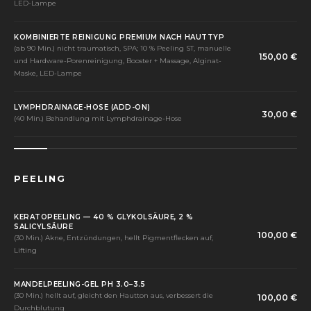
LED-Lampe
KOMBINIERTE REINIGUNG PREMIUM NACH HAUTTYP
(ab 90 Min.) nicht traumatisch, SPA; 10 % Peeling ST, manuelle
150,00 €
und Hardware-Porenreinigung, Booster + Massage, Alginat-
Maske, LED-Lampe
LYMPHDRAINAGE-HOSE (ADD-ON)
30,00 €
(40 Min.) Behandlung mit Lymphdrainage-Hose
PEELING
KERATOPEELING — 40 % GLYKOLSÄURE, 2 %
SALICYLSÄURE
100,00 €
(30 Min.) Akne, Entzündungen, hellt Pigmentflecken auf,
Lifting
MANDELPEELING-GEL PH 3.0–3.5
(30 Min.) hellt auf, gleicht den Hautton aus, verbessert die
100,00 €
Durchblutung