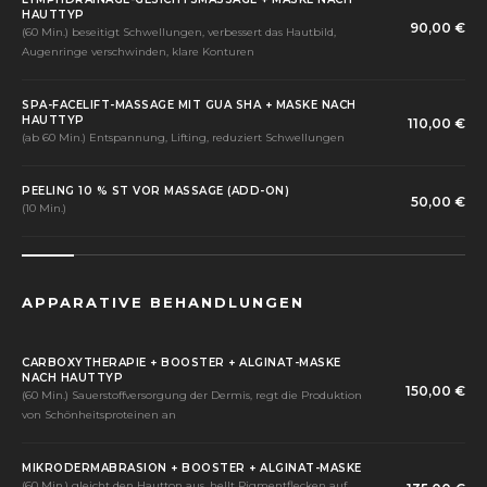
HAUTTYP
90,00 €
(60 Min.) beseitigt Schwellungen, verbessert das Hautbild,
Augenringe verschwinden, klare Konturen
SPA-FACELIFT-MASSAGE MIT GUA SHA + MASKE NACH
HAUTTYP
110,00 €
(ab 60 Min.) Entspannung, Lifting, reduziert Schwellungen
PEELING 10 % ST VOR MASSAGE (ADD-ON)
50,00 €
(10 Min.)
APPARATIVE BEHANDLUNGEN
CARBOXYTHERAPIE + BOOSTER + ALGINAT-MASKE
NACH HAUTTYP
150,00 €
(60 Min.) Sauerstoffversorgung der Dermis, regt die Produktion
von Schönheitsproteinen an
MIKRODERMABRASION + BOOSTER + ALGINAT-MASKE
(60 Min.) gleicht den Hautton aus, hellt Pigmentflecken auf,