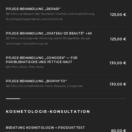
PFLEGE-BEHANDLUNG „REPAIR"
(60 Min.) verbessert das Hautbild, Vitalität und Ausstrahlung,
125,00 €
feuchtigkeitsspendend und schützend
PFLEGE-BEHANDLUNG „CHATEAU DE BEAUTÉ" +40
(60 Min.) verjüngende Wirkung, stärkt Blutgefäße, beugt
125,00 €
vorzeitiger Hautalterung vor
PFLEGE-BEHANDLUNG „COMODEX" — FÜR
PROBLEMATISCHE UND FETTIGE HAUT
130,00 €
(60 Min.) Akne, Post-Akne
PFLEGE-BEHANDLUNG „BIOPHYTO"
130,00 €
(60 Min.) für empfindliche Haut, Rosacea, Couperose
KOSMETOLOGIE-KONSULTATION
BERATUNG KOSMETOLOGIN + PRODUKTTEST
60,00 €