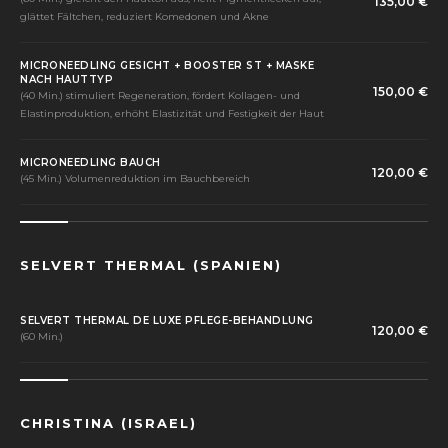
135,00 €
glättet Fältchen, reduziert Komedonen und Akne
MICRONEEDLING GESICHT + BOOSTER ST + MASKE
NACH HAUTTYP
150,00 €
(40 Min.) stimuliert Regeneration, fördert Kollagen- und
Elastinproduktion, erhöht Elastizität und Festigkeit der Haut
MICRONEEDLING BAUCH
120,00 €
(45 Min.) Volumenreduktion im Bauchbereich
SELVERT THERMAL (SPANIEN)
SELVERT THERMAL DE LUXE PFLEGE-BEHANDLUNG
120,00 €
(60 Min.)
CHRISTINA (ISRAEL)