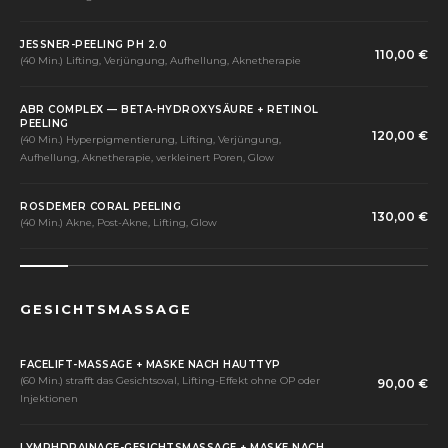
JESSNER-PEELING PH 2.0
110,00 €
(40 Min.) Lifting, Verjüngung, Aufhellung, Aknetherapie
ABR COMPLEX — BETA-HYDROXYSÄURE + RETINOL
PEELING
120,00 €
(40 Min.) Hyperpigmentierung, Lifting, Verjüngung,
Aufhellung, Aknetherapie, verkleinert Poren, Glow
ROSDEMER CORAL PEELING
130,00 €
(40 Min.) Akne, Post-Akne, Lifting, Glow
GESICHTSMASSAGE
FACELIFT-MASSAGE + MASKE NACH HAUTTYP
(60 Min.) strafft das Gesichtsoval, Lifting-Effekt ohne OP oder
90,00 €
Injektionen
LYMPHDRAINAGE-GESICHTSMASSAGE + MASKE NACH