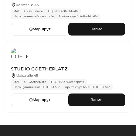
Karlstraße 43
МАНІКЮР Karlstraße
ПЕДИКЮР Karlstraße
Нарощування вій Karlstraße
Архітектура брів Karlstraße
Маршрут
Запис
STUDIO GOETHEPLATZ
Maistraße 45
МАНІКЮР Goetheplatz
ПЕДИКЮР Goetheplatz
Нарощування вій GOETHEPLATZ
Архітектура брів GOETHEPLATZ
Маршрут
Запис