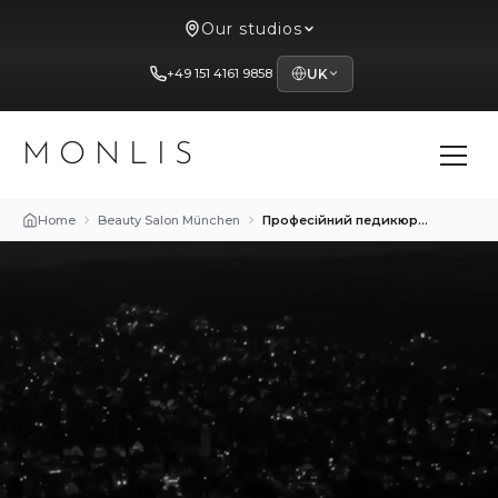
Our studios
+49 151 4161 9858
UK
MONLIS
Home
Beauty Salon München
Професійний педикюр у Мюнхені