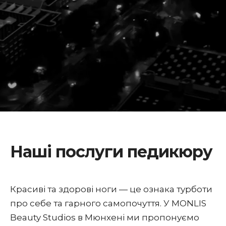
Наші послуги педикюру
Красиві та здорові ноги — це ознака турботи
про себе та гарного самопочуття. У MONLIS
Beauty Studios в Мюнхені ми пропонуємо