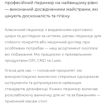
професійний педикюр на найвищому рівні
— виконаний досвідченими майстрами, які
цінують досконалість та гігієну.
Класичний педикюр з видаленням ороговілої
шкіри та доглядом за нігтями, шелак-педикюр для
стійкого покриття або медичний догляд при
особливих потребах — наш асортимент охоплює
всі побажання. Ми працюємо з преміальними
продуктами OPI, CND та Luxio.
Гігієна для нас — головний пріоритет: ми
використовуємо виключно стерильні одноразові
інструменти та дотримуємося найвищих
стандартів дезінфекції. Кожен педикюр включає
розслаблюючу ванночку для ніг та за бажанням —
приємний масаж стоп.