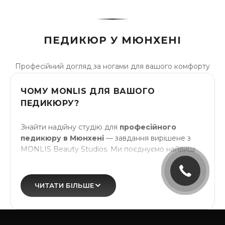
ПЕДИКЮР У МЮНХЕНІ
Професійний догляд за ногами для вашого комфорту
ЧОМУ MONLIS ДЛЯ ВАШОГО
ПЕДИКЮРУ?
Знайти надійну студію для
професійного
педикюру в Мюнхені
— завдання вирішене з
MONLIS Beauty Studios. Ми поєднуємо найвищі
стандарти якості з затишною атмосферою, де ви
почуваєтесь комфортно.
Наші три студії — біля
Гетеплац
, у
Вестпарку
та
ЧИТАТИ БІЛЬШЕ
на
Карлштрассе
— розташовані в центрі
Мюнхена і легко доступні. Кожна студія пропонує
однаково високий рівень сервісу та гігієни.