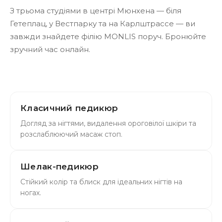
З трьома студіями в центрі Мюнхена — біля
Гетеплац, у Вестпарку та на Карлштрассе — ви
завжди знайдете філію MONLIS поруч. Бронюйте
зручний час онлайн.
Класичний педикюр
Догляд за нігтями, видалення ороговілої шкіри та
розслаблюючий масаж стоп.
Шелак-педикюр
Стійкий колір та блиск для ідеальних нігтів на
ногах.