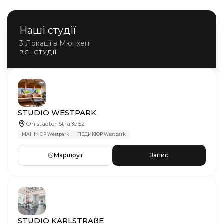
Наші студії
3 Локації в Мюнхені
ВСІ СТУДІЇ
STUDIO WESTPARK
Ohlstadter Straße 52
МАНІКЮР Westpark
ПЕДИКЮР Westpark
Маршрут
Запис
STUDIO KARLSTRAßE