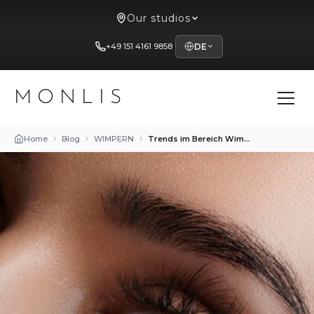
Our studios
+49 151 4161 9858
DE
MONLIS
Home
Blog
WIMPERN
Trends im Bereich Wimpernverlängerung im Studio Mon Lis in München