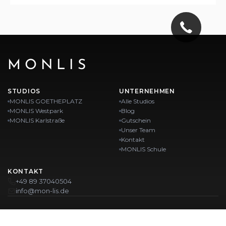
MONLIS
STUDIOS
UNTERNEHMEN
MONLIS GOETHEPLATZ
Alle Studios
MONLIS Westpark
Blog
MONLIS Karlstraße
Gutschein
Unser Team
Kontakt
MONLIS Schule
KONTAKT
+49 89 37040504
info@mon-lis.de
MÜNCHEN
Nagelstudio München
Professionelles Augenbrauen-Styling in München