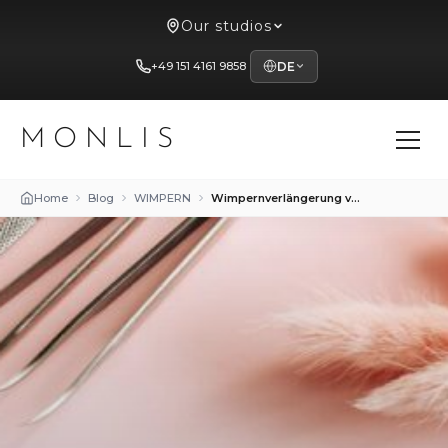
Our studios
+49 151 4161 9858
DE
MONLIS
Home
Blog
WIMPERN
Wimpernverlängerung vs. Wimpernlaminierung im Studio Mon Lis