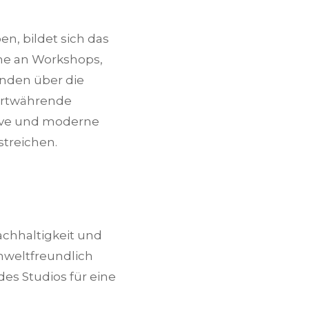
n, bildet sich das
hme an Workshops,
nden über die
ortwährende
tive und moderne
streichen.
achhaltigkeit und
mweltfreundlich
des Studios für eine