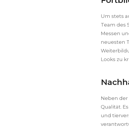
Fortbi
Um stets a
Team des S
Messen und
neuesten T
Weiterbild
Looks zu kr
Nachha
Neben der 
Qualität. 
und tierver
verantwort