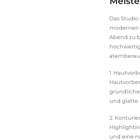
Meiste
Das Studio
modernen T
Abend zu b
hochwertig
atemberaub
1. Hautvorb
Hautvorber
gründliche
und glatte 
2. Konturi
Highlighti
und eine n