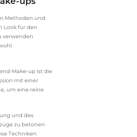
Make-ups
llen Methoden und
 Look für den
os verwenden
owohl
bend-Make-up ist die
sion mit einer
e, um eine reine
erung und des
szüge zu betonen
iese Techniken