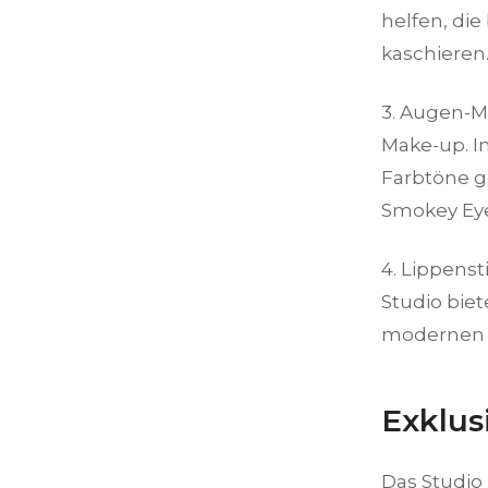
helfen, di
kaschieren
3. Augen-M
Make-up. I
Farbtöne g
Smokey Eyes
4. Lippenst
Studio biet
modernen N
Exklus
Das Studio 