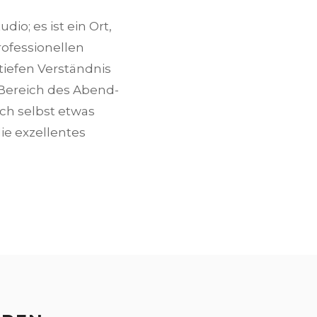
io; es ist ein Ort,
rofessionellen
iefen Verständnis
 Bereich des Abend-
ch selbst etwas
die exzellentes