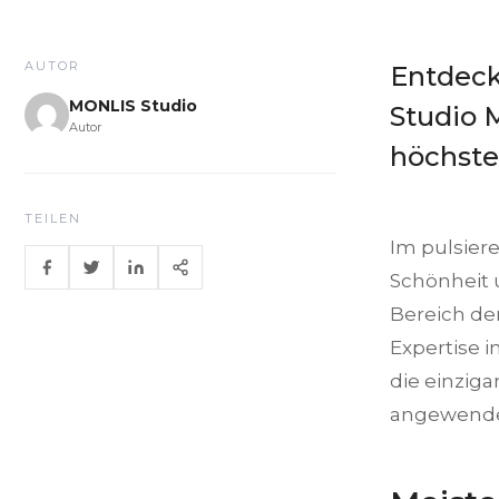
AUTOR
Entdeck
MONLIS Studio
Studio 
Autor
höchst
TEILEN
Im pulsier
Schönheit 
Bereich de
Expertise 
die einzig
angewende