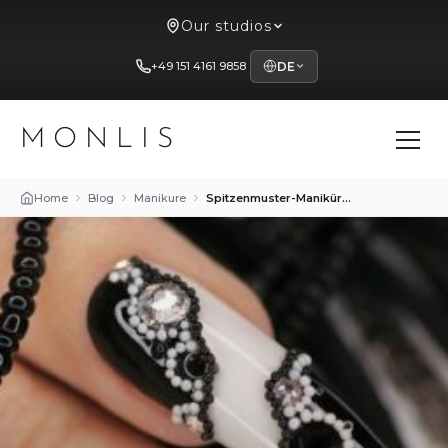
Our studios
+49 151 4161 9858
DE
MONLIS
Home
Blog
Manikure
Spitzenmuster-Maniküre: Eleganz und Weiblichkeit bei Mon Lis Studio