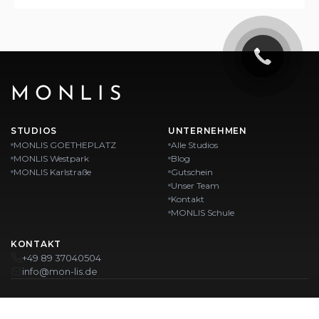
MONLIS
STUDIOS
UNTERNEHMEN
MONLIS GOETHEPLATZ
Alle Studios
MONLIS Westpark
Blog
MONLIS Karlstraße
Gutschein
Unser Team
Kontakt
MONLIS Schule
KONTAKT
+49 89 37040504
info@mon-lis.de
MÜNCHEN
Nagelstudio München
Professionelles Augenbrauen-Styling in München