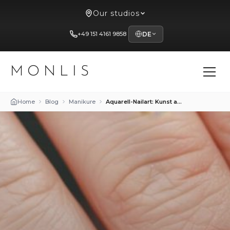
Our studios
+49 151 4161 9858
DE
MONLIS
Home
Blog
Manikure
Aquarell-Nailart: Kunst auf den Fingerspitzen