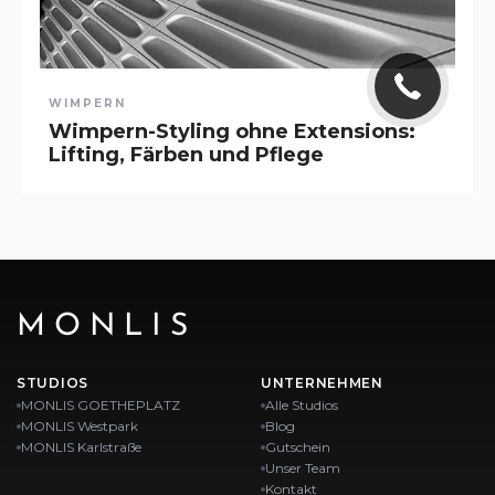
WIMPERN
Wimpern-Styling ohne Extensions:
Lifting, Färben und Pflege
MONLIS
STUDIOS
UNTERNEHMEN
MONLIS GOETHEPLATZ
Alle Studios
MONLIS Westpark
Blog
MONLIS Karlstraße
Gutschein
Unser Team
Kontakt