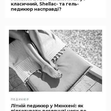
класичний, Shellac- та гель-
педикюр насправді?
ПЕДИКЮР
Літній педикюр у Мюнхені: як