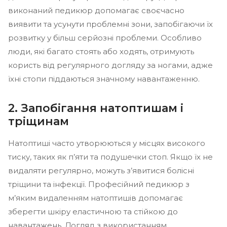
виконаний педикюр допомагає своєчасно
виявити та усунути проблемні зони, запобігаючи їх
розвитку у більш серйозні проблеми. Особливо
люди, які багато стоять або ходять, отримують
користь від регулярного догляду за ногами, адже
їхні стопи піддаються значному навантаженню.
2. Запобігання натоптишам і
тріщинам
Натоптиші часто утворюються у місцях високого
тиску, таких як п’яти та подушечки стоп. Якщо їх не
видаляти регулярно, можуть з’явитися болісні
тріщини та інфекції. Професійний педикюр з
м’яким видаленням натоптишів допомагає
зберегти шкіру еластичною та стійкою до
навантажень. Догляд з використанням