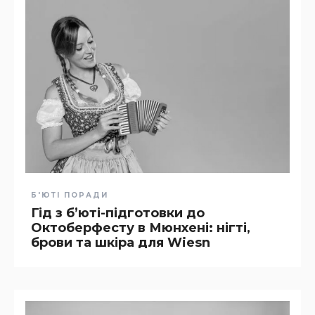
Б'ЮТІ ПОРАДИ
Гід з бʼюті-підготовки до
Октоберфесту в Мюнхені: нігті,
брови та шкіра для Wiesn