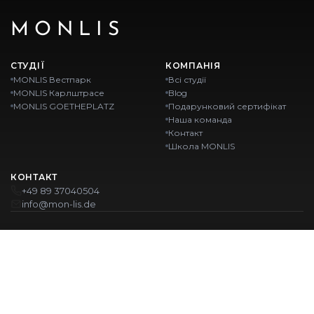
MONLIS
СТУДІЇ
КОМПАНІЯ
MONLIS Вестпарк
Всі студії
MONLIS Карлштрасе
Blog
MONLIS GOETHEPLATZ
Подарунковий сертифікат
Наша команда
Контакт
Школа MONLIS
КОНТАКТ
+49 89 37040504
info@mon-lis.de
MÜNCHEN
Nail-студія Мюнхен
Професійне оформлення брів у Мюнхені
Професійний педикюр у Мюнхені
Салон краси Мюнхен
Професійний манікюр у Мюнхені
НАШІ ЛОКАЦІЇ: