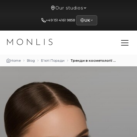
Our studios
+49 151 4161 9858
UK
MONLIS
Home
Blog
Б'юті Поради
Тренди в косметології 2024 року: що буде популярно цього року