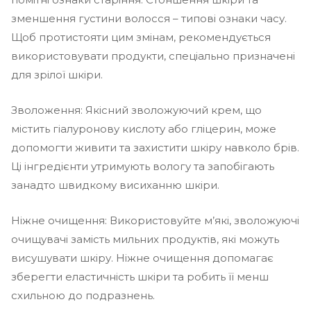
зменшення густини волосся – типові ознаки часу.
Щоб протистояти цим змінам, рекомендується
використовувати продукти, спеціально призначені
для зрілої шкіри.
Зволоження: Якісний зволожуючий крем, що
містить гіалуронову кислоту або гліцерин, може
допомогти живити та захистити шкіру навколо брів.
Ці інгредієнти утримують вологу та запобігають
занадто швидкому висиханню шкіри.
Ніжне очищення: Використовуйте м’які, зволожуючі
очищувачі замість мильних продуктів, які можуть
висушувати шкіру. Ніжне очищення допомагає
зберегти еластичність шкіри та робить її менш
схильною до подразнень.