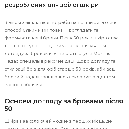
розроблених для зрілої шкіри
З віком змінюються потреби нашої шкіри, а отже, і
способи, якими ми повинні доглядати та
формувати наші брови. Після 50 років шкіра стає
тоншою і сухішою, що вимагає коригування
догляду за бровами. У цій статті студія Mon Lis
надає спеціальні рекомендації щодо догляду та
стилізації брів для осіб старше 50 років, аби ваші
брови й надалі залишались яскравим акцентом
вашого обличчя.
Основи догляду за бровами після
50
Шкіра навколо очей – одне з перших місць, де
помітні ознаки старіння. Стоншення шкіри та