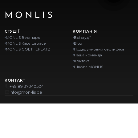
MONLIS
СТУДІЇ
КОМПАНІЯ
MONLIS Вестпарк
Всі студії
MONLIS Карлштрасе
Blog
MONLIS GOETHEPLATZ
Подарунковий сертифікат
Наша команда
Контакт
Школа MONLIS
КОНТАКТ
+49 89 37040504
info@mon-lis.de
MÜNCHEN
Nail-студія Мюнхен
Професійне оформлення брів у Мюнхені
Професійний педикюр у Мюнхені
Салон краси Мюнхен
Професійний манікюр у Мюнхені
НАШІ ЛОКАЦІЇ: