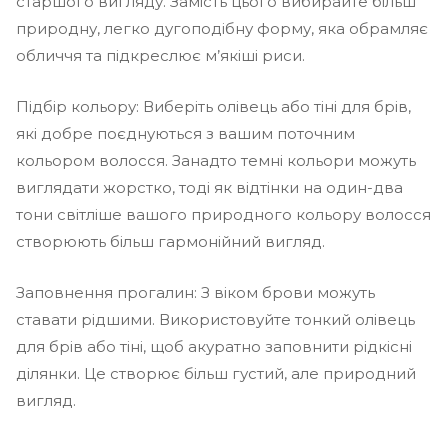
старшого вигляду. Замість цього вибирайте більш
природну, легко дугоподібну форму, яка обрамляє
обличчя та підкреслює м’якіші риси.
Підбір кольору: Виберіть олівець або тіні для брів,
які добре поєднуються з вашим поточним
кольором волосся. Занадто темні кольори можуть
виглядати жорстко, тоді як відтінки на один-два
тони світліше вашого природного кольору волосся
створюють більш гармонійний вигляд.
Заповнення прогалин: З віком брови можуть
ставати рідшими. Використовуйте тонкий олівець
для брів або тіні, щоб акуратно заповнити рідкісні
ділянки. Це створює більш густий, але природний
вигляд.