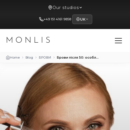
Our studios
+49 151 4161 9858
UK
MONLIS
Home
Blog
БРОВИ
Брови після 50: особливості догляду та моделювання для зрілої шкіри