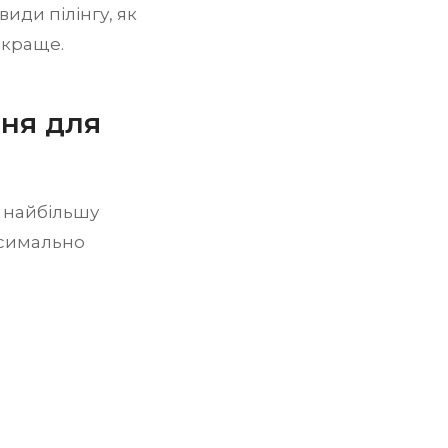
види пілінгу, як
йкраще.
ння для
 найбільшу
ксимально