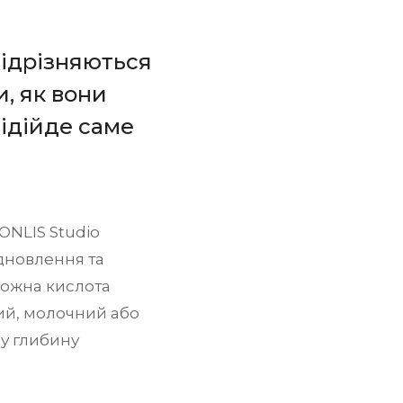
відрізняються
, як вони
підійде саме
ONLIS Studio
дновлення та
 кожна кислота
ий, молочний або
ну глибину