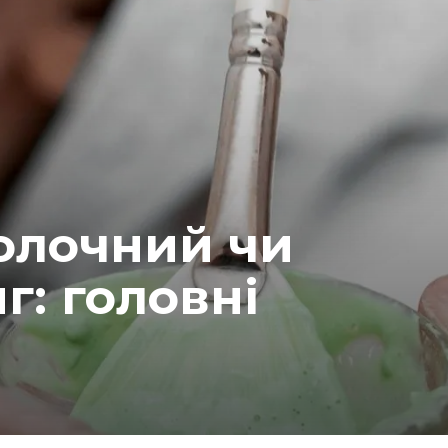
олочний чи
г: головні