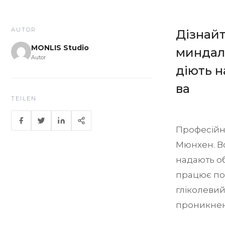
AUTOR
Дізнайт
MONLIS Studio
миндаль
Autor
діють н
ва
TEILEN
Професійні
Мюнхен. Во
надають об
працює по
гліколевий
проникненн