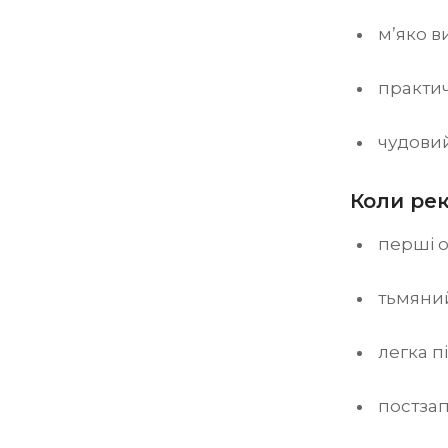
м’яко в
практи
чудовий
Коли ре
перші о
тьмяний
легка п
постзап