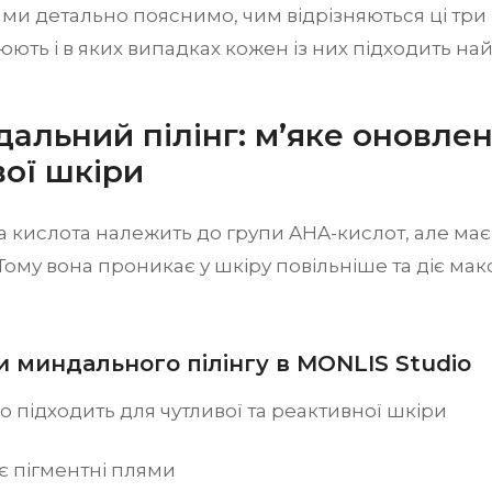
ті ми детально пояснимо, чим відрізняються ці три 
ють і в яких випадках кожен із них підходить на
дальний пілінг: м’яке оновле
вої шкіри
 кислота належить до групи AHA-кислот, але має
Тому вона проникає у шкіру повільніше та діє ма
 миндального пілінгу в MONLIS Studio
о підходить для чутливої та реактивної шкіри
є пігментні плями