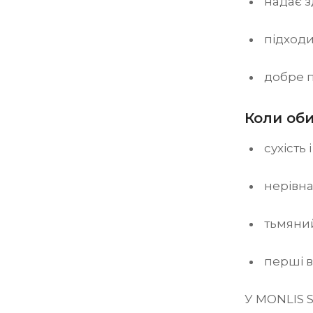
надає 
підходи
добре п
Коли оби
сухість 
нерівна
тьмяни
перші в
У MONLIS S