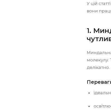
У цій стат
вони працю
1. Мин
чутли
Миндальна
молекулу. 
делікатно.
Переваги
ідеальн
освітлю