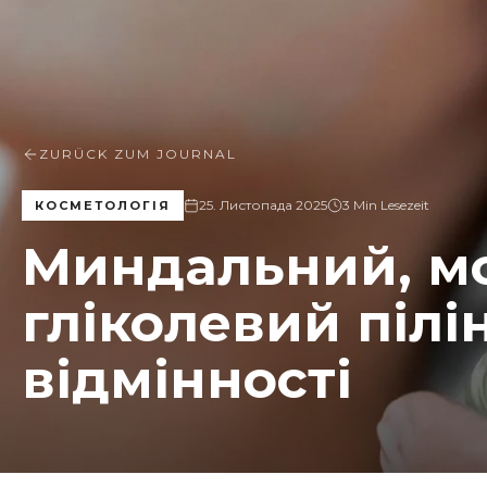
ZURÜCK ZUM JOURNAL
25. Листопада 2025
3 Min Lesezeit
КОСМЕТОЛОГІЯ
Миндальний, м
гліколевий пілін
відмінності