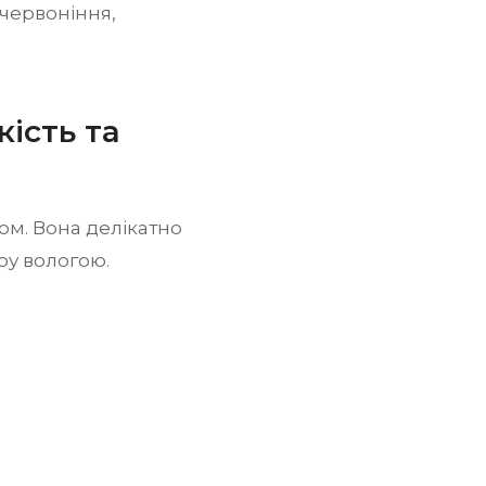
червоніння,
кість та
м. Вона делікатно
ру вологою.