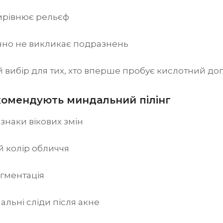
ирівнює рельєф
чно не викликає подразнень
 вибір для тих, хто вперше пробує кислотний до
комендують миндальний пілінг
знаки вікових змін
 колір обличчя
ігментація
альні сліди після акне