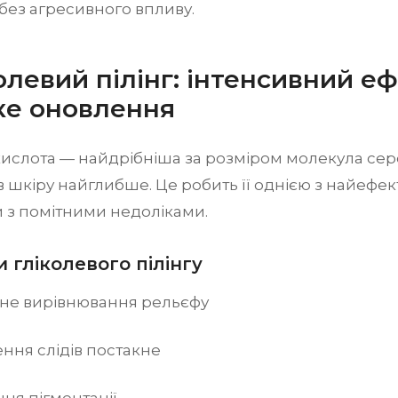
без агресивного впливу.
колевий пілінг: інтенсивний е
ке оновлення
кислота — найдрібніша за розміром молекула сер
 шкіру найглибше. Це робить її однією з найефе
 з помітними недоліками.
 гліколевого пілінгу
не вирівнювання рельєфу
ння слідів постакне