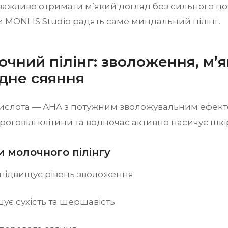
важливо отримати м’який догляд без сильного по
и MONLIS Studio радять саме миндальний пілінг.
очний пілінг: зволоження, м’я
дне сяяння
ислота — AHA з потужним зволожувальним ефекто
роговілі клітини та водночас активно насичує шкі
 молочного пілінгу
 підвищує рівень зволоження
ує сухість та шершавість