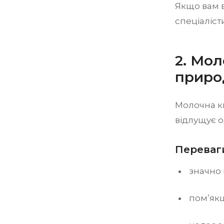
Якщо вам 
спеціаліст
2. Мол
приро
Молочна к
відлущує о
Переваги
значно
пом’якш