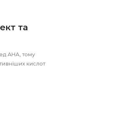
фект та
ед AHA, тому
ктивніших кислот