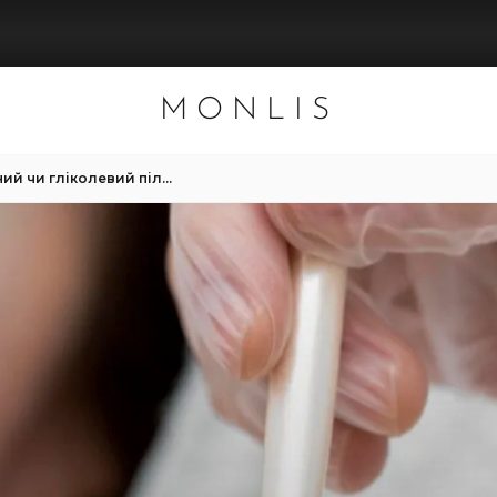
MONLIS
Миндальний, молочний чи гліколевий пілінг: головні відмінності