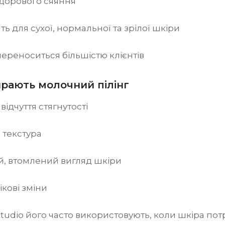
здорового сяяння
ть для сухої, нормальної та зрілої шкіри
ереноситься більшістю клієнтів
рають молочний пілінг
і відчуття стягнутості
 текстура
й, втомлений вигляд шкіри
ікові зміни
tudio його часто використовують, коли шкіра по