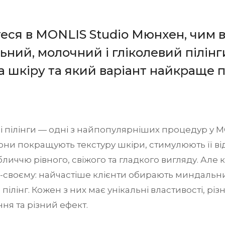
еся в MONLIS Studio Мюнхен, чим 
ний, молочний і гліколевий пілінги
а шкіру та який варіант найкраще 
 пілінги — одні з найпопулярніших процедур у M
ни покращують текстуру шкіри, стимулюють її ві
личчю рівного, свіжого та гладкого вигляду. Але
-своєму: найчастіше клієнти обирають миндальн
 пілінг. Кожен з них має унікальні властивості, різ
я та різний ефект.