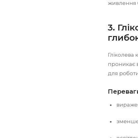
живлення 
3. Глі
глибо
Гліколева 
проникає в
для роботи
Переваги
вираже
зменше