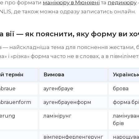
е про формати
манікюру в Мюнхені
та
педикюру
LIS, де також можна одразу записатись онлайн.
а вії — як пояснити, яку форму ви хо
в — найскладніша тема для пояснення жестами, б
» і «різка» форма часто не в словах, а в півміліме
й термін
Вимова
Українсь
nbraue
аугенбрауе
брова
nbrauenform
аугенбрауенформ
форма бр
ierung
ламінірунг
ламінува
брів
вімпернферленгерунг
нарощув