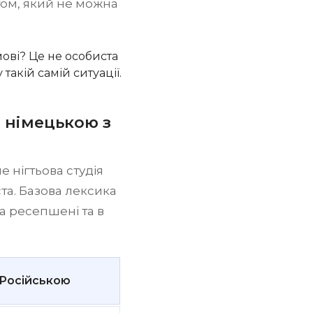
том, який не можна
мові? Це не особиста
такій самій ситуації.
 німецькою з
 нігтьова студія
та. Базова лексика
а ресепшені та в
Російською