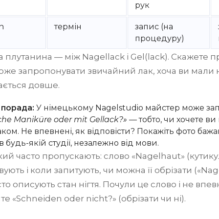
рук
n
термін
запис (на
процедуру)
 плутанина — між Nagellack і Gel(lack). Скажете п
же запропонувати звичайний лак, хоча ви мали на
ається довше.
 порада:
У німецькому Nagelstudio майстер може за
sche Maniküre oder mit Gellack?»
— тобто, чи хочете в
аком. Не впевнені, як відповісти? Покажіть фото баж
 будь-якій студії, незалежно від мови.
кий часто пропускають: слово «Nagelhaut» (кутик
ують і коли запитують, чи можна її обрізати («Nag
сто описують стан нігтя. Почули це слово і не впев
е «Schneiden oder nicht?» (обрізати чи ні).