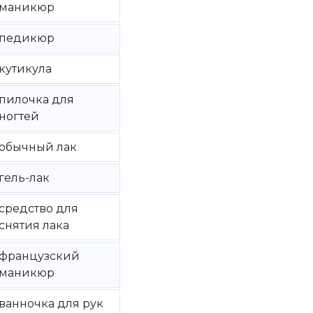
маникюр
педикюр
кутикула
пилочка для
ногтей
обычный лак
гель-лак
средство для
снятия лака
французский
маникюр
ванночка для рук