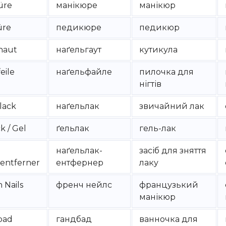
üre
манікюре
манікюр
üre
педикюре
педикюр
haut
наґельгаут
кутикула
eile
наґельфайле
пилочка для
нігтів
lack
наґельлак
звичайний лак
k / Gel
ґельлак
гель-лак
наґельлак-
засіб для зняття
entferner
ентфернер
лаку
 Nails
френч нейлс
французький
манікюр
bad
гандбад
ванночка для