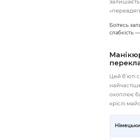
залишаєтьс
«перевдягн
Боїтесь зап
слабкість —
Манікюр
перекл
Цей б’юті 
найчастіше
охоплює бл
кріслі май
Німецьки