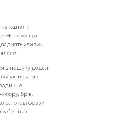
 на кшталт
те. Не тому що
 двадцять хвилин
являли.
ся в пошуку дедалі
дчувається так
складніше
ікюру, брів,
кою, готові фрази
ь без цієї