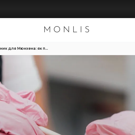
MONLIS
MONLIS — Б’юті-словник для Мюнхена: як пояснити майстру українською або російською, що вам потрібно