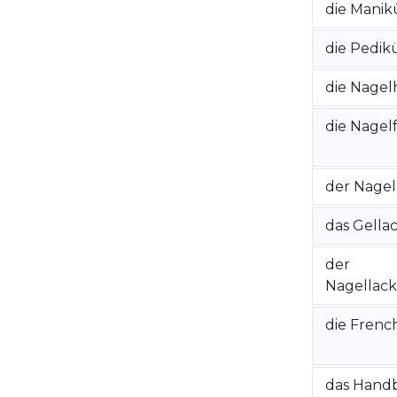
die Manik
die Pedik
die Nagel
die Nagelf
der Nagel
das Gellac
der
Nagellack
die French
das Hand