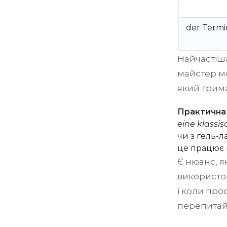
der Termi
Найчастіша
майстер мо
який трим
Практична
eine klassi
чи з гель-л
це працює в
Є нюанс, я
використов
і коли про
перепитайт