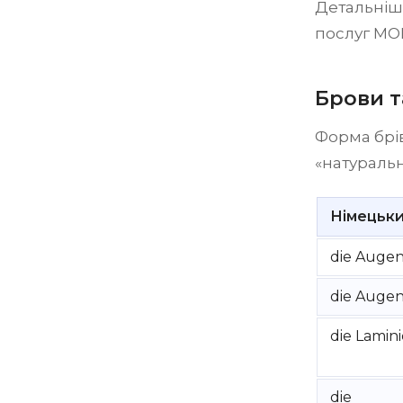
Детальніш
послуг MON
Брови т
Форма брі
«натуральна
Німецьки
die Auge
die Auge
die Lamin
die