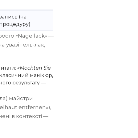
запись (на
процедуру)
росто «Nagellack» —
 увазі гель-лак,
питати:
«Möchten Sie
и класичний манікюр,
аного результату —
ула) майстри
elhaut entfernen»),
нені в контексті —