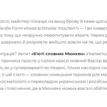
ріслі, майстер показує на вашу брову й каже щось
ie die Form etwas schmaler machen?»
— і ви киває
 а тому що незручно перепитувати втретє. Через
 дзеркало й розумієте: вийшло зовсім не те, що у
итуація? Запит
«б’юті словник Мюнхен»
з’являєть
і причина проста: у салоні краси мовний бар’єр ві
о, як у супермаркеті чи лікарні, тільки наслідки 
 У цій статті — словник німецьких термінів для ман
а косметології з перекладом українською і російсь
а і пояснення, де в Мюнхені можна взагалі обійтис