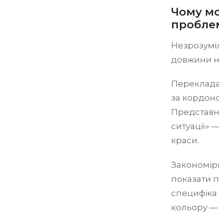
Чому мо
проблем
Незрозуміл
довжини ніг
Перекладац
за кордоно
Представни
ситуації» 
краси.
Закономірн
показати п
специфіка 
кольору — 