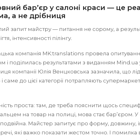
вний бар’єр у салоні краси — це ре
а, а не дрібниця
ий запит майстру — питання не сорому, а результ
тя, інтенсивності пілінгу.
ька компанія MK:translations провела опитуванн
м і поділилась результатами з виданням Mind.ua у
ця компанії Юлія Венцковська зазначила, що лід
— і саме до цієї категорії потрапляють супермаркет
ість проста: там, де треба пояснити щось специф
альцем на товар на полиці, мова стає бар’єром. У
подвійна. Майстер запитує про форму, довжину, 
речі, які важко показати жестом точно. І помилка в