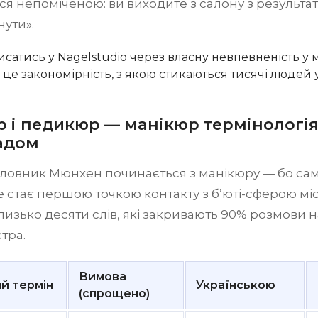
я непоміченою: ви виходите з салону з результа
ути».
исатись у Nagelstudio через власну невпевненість у 
 це закономірність, з якою стикаються тисячі людей у 
 і педикюр — манікюр термінологія
адом
словник Мюнхен починається з манікюру — бо саме
 стає першою точкою контакту з б’юті-сферою міс
изько десяти слів, які закривають 90% розмови н
стра.
Вимова
й термін
Українською
(спрощено)