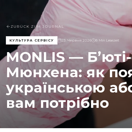
ZURÜCK ZUM JOURNAL
23. Червня 2026
8 Min Lesezeit
КУЛЬТУРА СЕРВІСУ
MONLIS — Б’юті
Мюнхена: як по
українською аб
вам потрібно