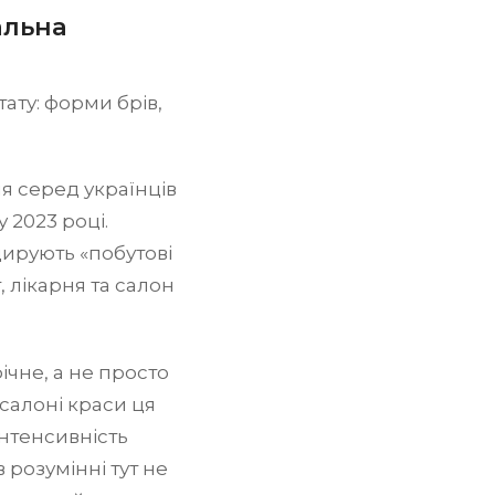
альна
ату: форми брів,
я серед українців
 2023 році.
ирують «побутові
, лікарня та салон
ічне, а не просто
 салоні краси ця
інтенсивність
 розумінні тут не