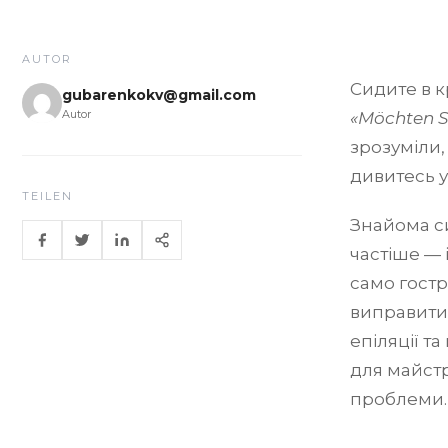
AUTOR
Сидите в к
gubarenkokv@gmail.com
Autor
«Möchten S
зрозуміли,
дивитесь у
TEILEN
Знайома с
частіше — 
само гостр
виправити.
епіляції т
для майстр
проблеми.