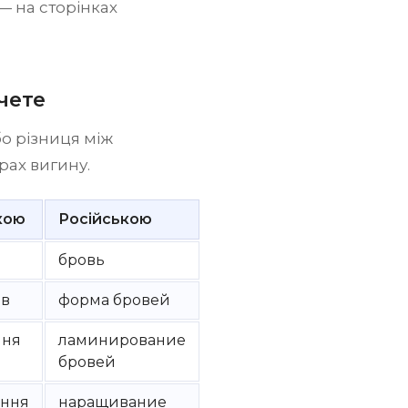
— на сторінках
чете
о різниця між
трах вигину.
кою
Російською
бровь
ів
форма бровей
ння
ламинирование
бровей
ання
наращивание