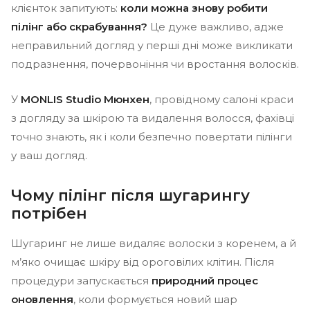
клієнток запитують:
коли можна знову робити
пілінг або скрабування?
Це дуже важливо, адже
неправильний догляд у перші дні може викликати
подразнення, почервоніння чи вростання волосків.
У
MONLIS Studio Мюнхен
, провідному салоні краси
з догляду за шкірою та видалення волосся, фахівці
точно знають, як і коли безпечно повертати пілінги
у ваш догляд.
Чому пілінг після шугарингу
потрібен
Шугаринг не лише видаляє волоски з коренем, а й
м’яко очищає шкіру від ороговілих клітин. Після
процедури запускається
природний процес
оновлення
, коли формується новий шар