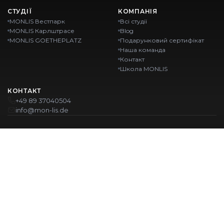
СТУДІЇ
КОМПАНІЯ
MONLIS Вестпарк
Всі студії
MONLIS Карлштрасе
Blog
MONLIS GOETHEPLATZ
Подарунковий сертифікат
Наша команда
Контакт
Школа MONLIS
КОНТАКТ
+49 89 37040504
info@mon-lis.de
MÜNCHEN
Nail-студія Мюнхен
Професійне оформлення брів у Мюнхені
Професійний педикюр у Мюнхені
Салон краси Мюнхен
Професійний манікюр у Мюнхені
НАШІ ЛОКАЦІЇ:
Westpark
Karlstraße
Ohlstadter Straße 52
Karlstraße 43
GOETHEPLATZ
Maistraße 45, 80337 München