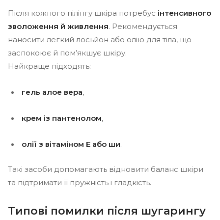
Після кожного пілінгу шкіра потребує
інтенсивного
зволоження й живлення
. Рекомендується
наносити легкий лосьйон або олію для тіла, що
заспокоює й пом’якшує шкіру.
Найкраще підходять:
гель алое вера
,
крем із пантенолом
,
олії з вітаміном Е або ши
.
Такі засоби допомагають відновити баланс шкіри
та підтримати її пружність і гладкість.
Типові помилки після шугарингу