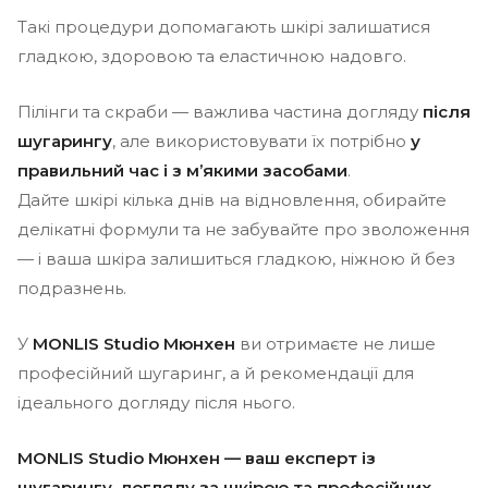
Такі процедури допомагають шкірі залишатися
гладкою, здоровою та еластичною надовго.
Пілінги та скраби — важлива частина догляду
після
шугарингу
, але використовувати їх потрібно
у
правильний час і з м’якими засобами
.
Дайте шкірі кілька днів на відновлення, обирайте
делікатні формули та не забувайте про зволоження
— і ваша шкіра залишиться гладкою, ніжною й без
подразнень.
У
MONLIS Studio Мюнхен
ви отримаєте не лише
професійний шугаринг, а й рекомендації для
ідеального догляду після нього.
MONLIS Studio Мюнхен — ваш експерт із
шугарингу, догляду за шкірою та професійних