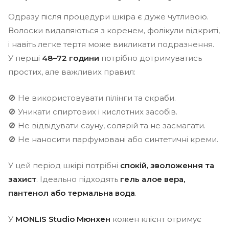
Одразу після процедури шкіра є дуже чутливою.
Волоски видаляються з коренем, фолікули відкриті,
і навіть легке тертя може викликати подразнення.
У перші
48–72 години
потрібно дотримуватись
простих, але важливих правил:
🚫 Не використовувати пілінги та скраби.
🚫 Уникати спиртових і кислотних засобів.
🚫 Не відвідувати сауну, солярій та не засмагати.
🚫 Не наносити парфумовані або синтетичні креми.
У цей період шкірі потрібні
спокій, зволоження та
захист
. Ідеально підходять
гель алое вера,
пантенол або термальна вода
.
У
MONLIS Studio Мюнхен
кожен клієнт отримує