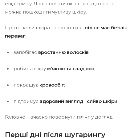
епідермісу. Якщо почати пілінг занадто рано,
можна пошкодити чутливу шкіру.
Проте, коли шкіра заспокоїться,
пілінг має безліч
переваг
:
запобігає
вростанню волосків
;
робить шкіру
м’якою та гладкою
;
покращує
кровообіг
;
підтримує
здоровий вигляд і сяйво шкіри
.
Головне – вчасно повернути пілінг у догляд.
Перші дні після шугарингу