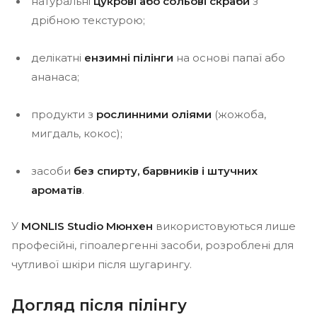
натуральні
цукрові або сольові скраби
з
дрібною текстурою;
делікатні
ензимні пілінги
на основі папаї або
ананаса;
продукти з
рослинними оліями
(жожоба,
мигдаль, кокос);
засоби
без спирту, барвників і штучних
ароматів
.
У
MONLIS Studio Мюнхен
використовуються лише
професійні, гіпоалергенні засоби, розроблені для
чутливої шкіри після шугарингу.
Догляд після пілінгу