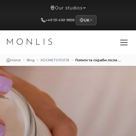
Our studios
+49 151 4161 9858
UK
MONLIS
Home
Blog
КОСМЕТОЛОГІЯ
Пілінги та скраби після шугарингу – коли можна повертати в догляд