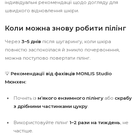
індивідуальні рекомендації щодо догляду для
швидкого відновлення шкіри.
Коли можна знову робити пілінг
Через
3–5 днів
після шугарингу, коли шкіра
повністю заспокоїлася й зникло почервоніння,
можна поступово повертати пілінг.
💡
Рекомендації від фахівців MONLIS Studio
Мюнхен:
Почніть із
м’якого ензимного пілінгу
або
скрабу
з дрібними частинками цукру
.
Використовуйте пілінг
1–2 рази на тиждень
, не
частіше.