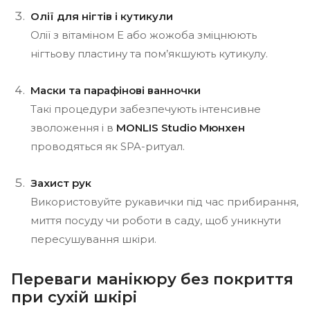
Олії для нігтів і кутикули
Олії з вітаміном Е або жожоба зміцнюють
нігтьову пластину та пом’якшують кутикулу.
Маски та парафінові ванночки
Такі процедури забезпечують інтенсивне
зволоження і в
MONLIS Studio Мюнхен
проводяться як SPA-ритуал.
Захист рук
Використовуйте рукавички під час прибирання,
миття посуду чи роботи в саду, щоб уникнути
пересушування шкіри.
Переваги манікюру без покриття
при сухій шкірі