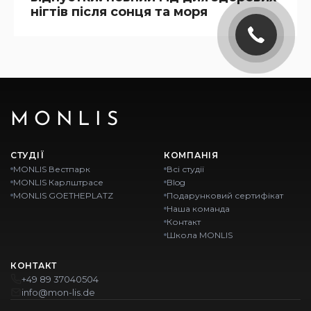
нігтів після сонця та моря
MONLIS
СТУДІЇ
КОМПАНІЯ
MONLIS Вестпарк
Всі студії
MONLIS Карлштрасе
Blog
MONLIS GOETHEPLATZ
Подарунковий сертифікат
Наша команда
Контакт
Школа MONLIS
КОНТАКТ
+49 89 37040504
info@mon-lis.de