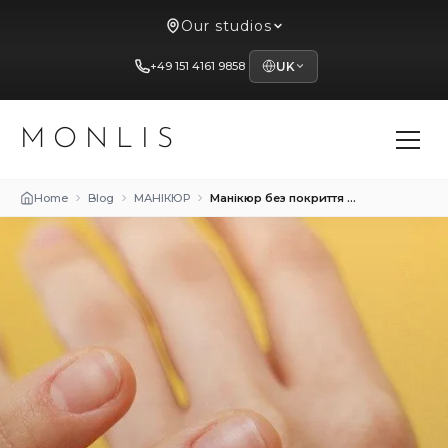
Our studios
+49 151 4161 9858
UK
MONLIS
Home
Blog
МАНІКЮР
Манікюр без покриття та догляд за сухою шкірою рук – MONLIS Studio