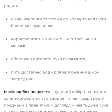
радять:
на ніч наносити товстий шар крему та надягати
бавовняні рукавички,
користуватися м’якими, pH-нейтральними
милами,
обережно витирати руки після миття,
пити достатньо води для зволоження шкіри
зсередини.
Манікюр без покриття
– чудовий вибір для тих, хто
хоче зосередитися на здоров’ї нігтів і шкіри рук. У
поєднанні з правильним доглядом навіть дуже суха
шкіра може відновитися, а нігті – зміцнитися та