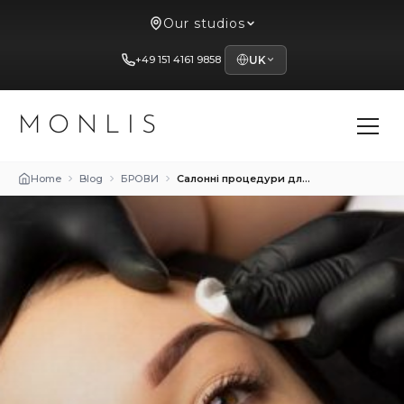
Our studios
+49 151 4161 9858
UK
MONLIS
Home
Blog
БРОВИ
Салонні процедури для росту та зміцнення брів