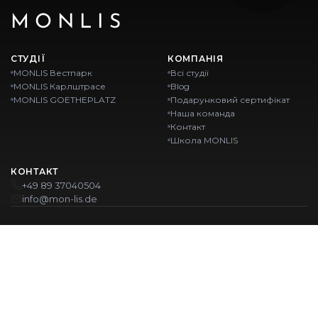
MONLIS
СТУДІЇ
КОМПАНІЯ
MONLIS Вестпарк
Всі студії
MONLIS Карлштрасе
Blog
MONLIS GOETHEPLATZ
Подарунковий сертифікат
Наша команда
Контакт
Школа MONLIS
КОНТАКТ
+49 89 37040504
info@mon-lis.de
MÜNCHEN
Nail-студія Мюнхен
Професійне оформлення брів у Мюнхені
Професійний педикюр у Мюнхені
Салон краси Мюнхен
Професійний манікюр у Мюнхені
НАШІ ЛОКАЦІЇ:
Westpark
Karlstraße
Ohlstadter Straße 52
Karlstraße 43