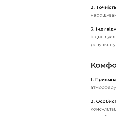
2. Точність
нарощуванн
3. Індивід
індивідуал
результату
Комфор
1. Приємн
атмосферу,
2. Особист
консультац