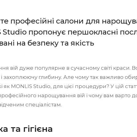
е професійні салони для нарощува
Studio пропонує першокласні посл
вані на безпеку та якість
я вій дуже популярне в сучасному світі краси. 
 і захоплюючу глибину. Але чому так важливо оби
кі як MONLIS Studio, для цієї процедури? У цій ста
рофесійного нарощування вій і чому вам варто дов
відченим спеціалістам.
а та гігієна