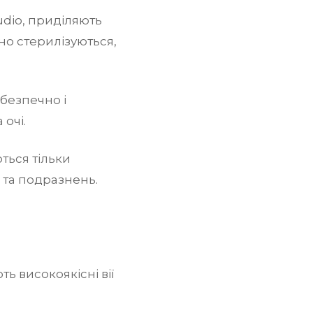
udio, приділяють
ьно стерилізуються,
безпечно і
очі.
ться тільки
ї та подразнень.
ь високоякісні вії