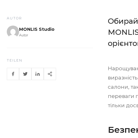
AUTOR
Обирайт
MONLIS Studio
MONLIS 
Autor
орієнто
TEILEN
Нарощуванн
виразність
салони, та
переваги п
тільки дос
Безпек