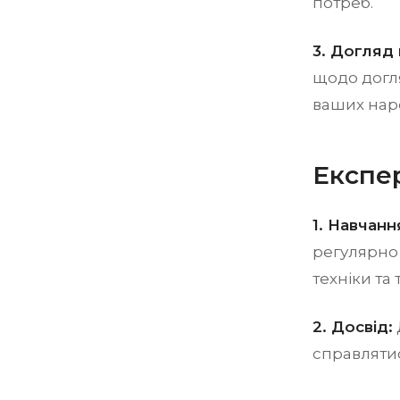
потреб.
3. Догляд
щодо догл
ваших нар
Експер
1. Навчанн
регулярно 
техніки та 
2. Досвід:
справлятис