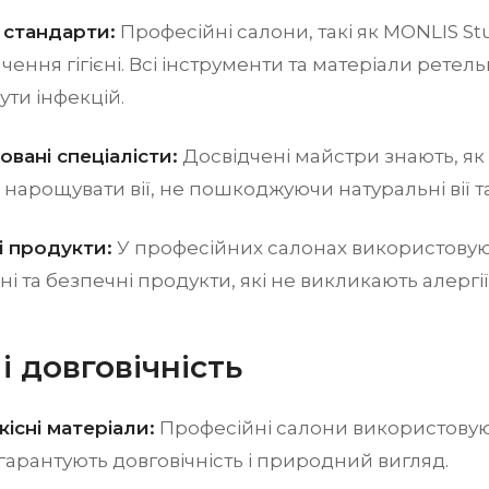
ні стандарти:
Професійні салони, такі як MONLIS St
чення гігієні. Всі інструменти та матеріали ретел
ти інфекцій.
ковані спеціалісти:
Досвідчені майстри знають, як 
нарощувати вії, не пошкоджуючи натуральні вії та 
і продукти:
У професійних салонах використовую
ні та безпечні продукти, які не викликають алергі
 і довговічність
кісні матеріали:
Професійні салони використовуют
кі гарантують довговічність і природний вигляд.