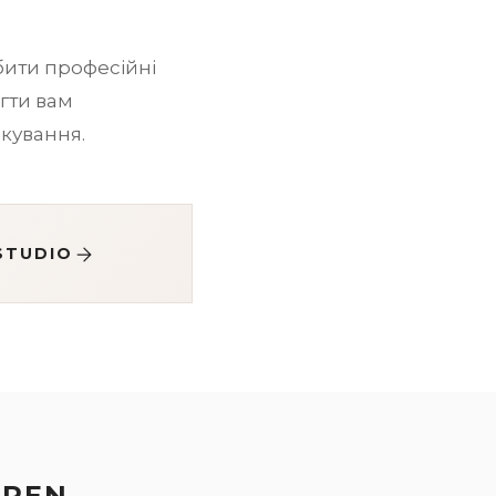
обити професійні
гти вам
кування.
STUDIO
EREN