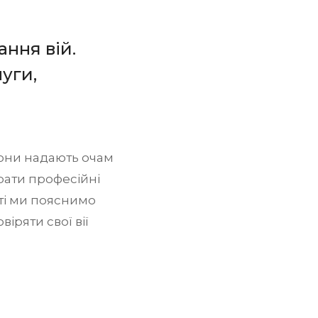
ння вій.
уги,
Вони надають очам
рати професійні
тті ми пояснимо
іряти свої вії