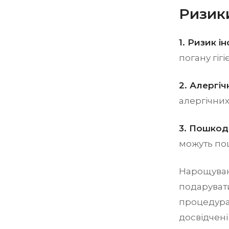
Ризик
1. Ризик ін
погану гіг
2. Алергічн
алергічних
3. Пошкод
можуть пош
Нарощуван
подарувати
процедура 
досвідчені