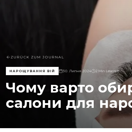
ZURÜCK ZUM JOURNAL
30. Липня 2024
2 Min Lesezeit
НАРОЩУВАННЯ ВІЙ
Чому варто оби
салони для нар