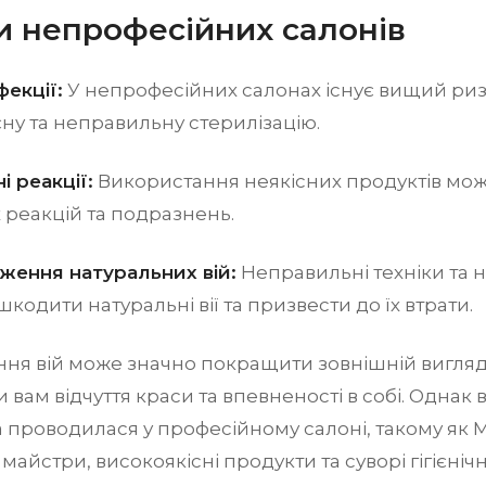
и непрофесійних салонів
фекції:
У непрофесійних салонах існує вищий риз
ієну та неправильну стерилізацію.
і реакції:
Використання неякісних продуктів мож
 реакцій та подразнень.
ження натуральних вій:
Неправильні техніки та н
кодити натуральні вії та призвести до їх втрати.
ня вій може значно покращити зовнішній вигляд
 вам відчуття краси та впевненості в собі. Однак
проводилася у професійному салоні, такому як M
 майстри, високоякісні продукти та суворі гігієніч