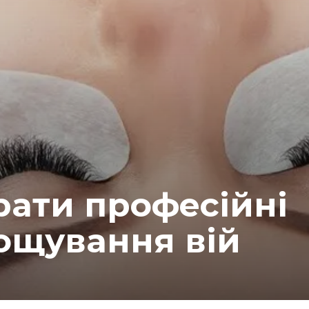
рати професійні
ощування вій