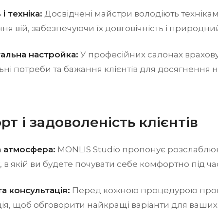
 і техніка:
Досвідчені майстри володіють техніка
я вій, забезпечуючи їх довговічність і природни
уальна настройка:
У професійних салонах врахов
ьні потреби та бажання клієнтів для досягнення
.
т і задоволеність клієнтів
а атмосфера:
MONLIS Studio пропонує розслаблю
 в якій ви будете почувати себе комфортно під ч
а консультація:
Перед кожною процедурою пров
ія, щоб обговорити найкращі варіанти для ваших