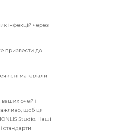
ик інфекцій через
е призвести до
еякісні матеріали
 ваших очей і
 важливо, щоб ця
ONLIS Studio. Наші
ні стандарти