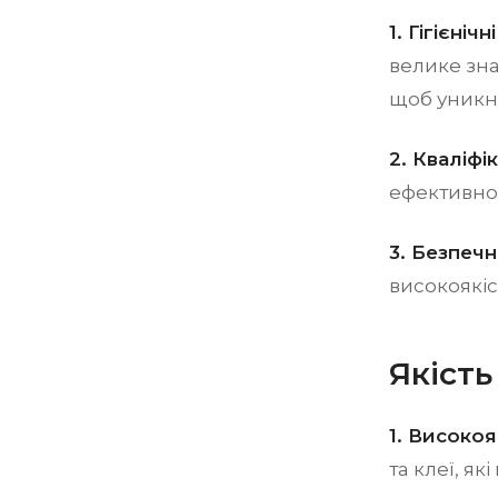
1. Гігієніч
велике зна
щоб уникну
2. Кваліфі
ефективно 
3. Безпечн
високоякіс
Якість
1. Високоя
та клеї, я