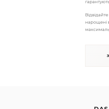
гарантують
Відвідайте
нарощені в
максималь
DAS