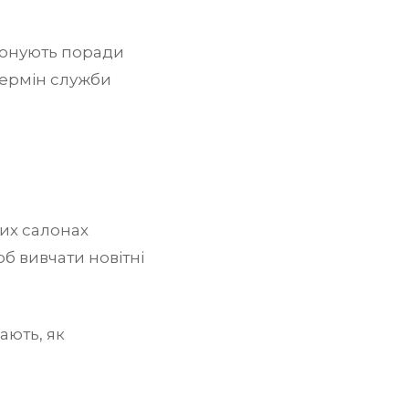
понують поради
термін служби
их салонах
б вивчати новітні
ають, як