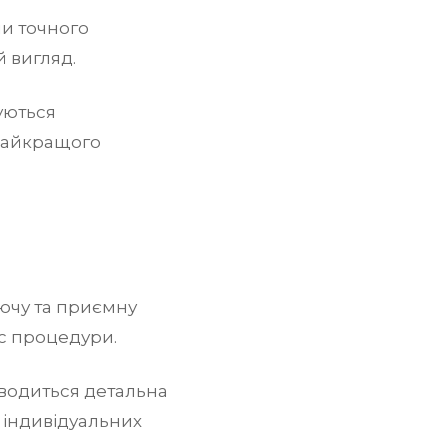
ми точного
й вигляд.
уються
 найкращого
ючу та приємну
ас процедури.
одиться детальна
 індивідуальних