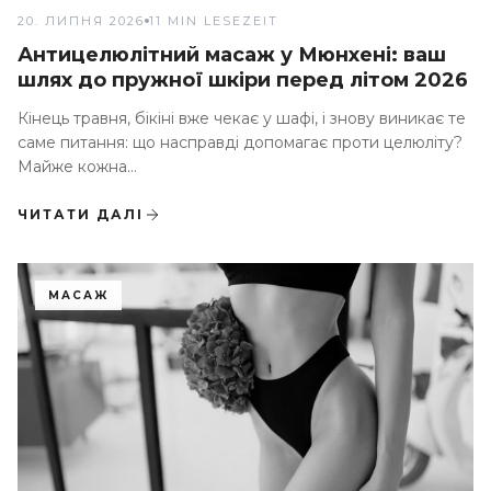
20. ЛИПНЯ 2026
11 MIN LESEZEIT
Антицелюлітний масаж у Мюнхені: ваш
шлях до пружної шкіри перед літом 2026
Кінець травня, бікіні вже чекає у шафі, і знову виникає те
саме питання: що насправді допомагає проти целюліту?
Майже кожна...
ЧИТАТИ ДАЛІ
МАСАЖ