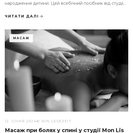
народження дитини. Цей всебічний посібник від студії
Mon Lis надає всю інформацію про переваги та
методики післяпологового масажу
ЧИТАТИ ДАЛІ
МАСАЖ
12. СІЧНЯ 2024
2 MIN LESEZEIT
Масаж при болях у спині у студії Mon Lis