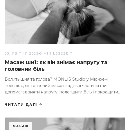
03. КВІТНЯ 2025
3 MIN LESEZEIT
Масаж шиї: як він знімає напругу та
головний біль
Болить шия та голова? MONLIS Studio у Мюнхені
пояснює, як точковий масаж задньої частини шиї
допомагає зняти напругу, полегшити біль і покращити
самопочуття
ЧИТАТИ ДАЛІ
МАСАЖ