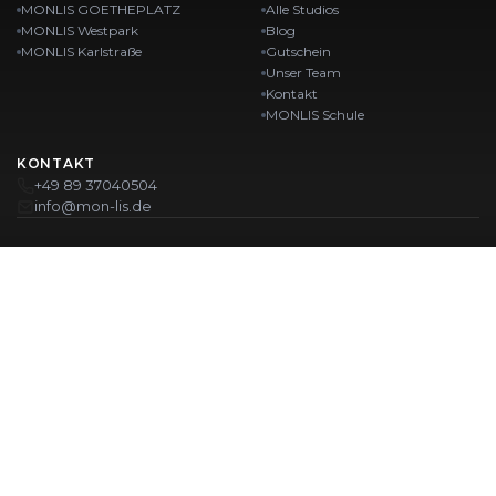
MONLIS GOETHEPLATZ
Alle Studios
MONLIS Westpark
Blog
MONLIS Karlstraße
Gutschein
Unser Team
Kontakt
MONLIS Schule
KONTAKT
+49 89 37040504
info@mon-lis.de
MÜNCHEN
Nagelstudio München
Professionelles Augenbrauen-Styling in München
Professionelle Pediküre in München
Beauty Salon München
Professionelle Maniküre in München
UNSERE STANDORTE:
GOETHEPLATZ
Maistraße 45, 80337 München
Westpark
Karlstraße
Ohlstadter Str. 52
Karlstraße 43
© 2026 MONLIS. Made with ❤️ in München
| Website by
T.I.M Agency
IMPRESSUM
DATENSCHUTZ