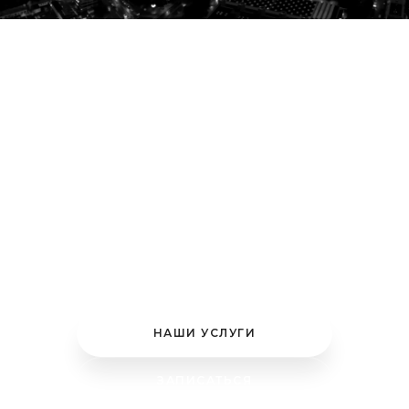
MONLIS BEAUTY STUDIOS МЮНХЕН
Салон красоты Мюнхен
Ваш премиальный салон красоты в Мюнхене —
маникюр, педикюр, брови, ресницы и nail-
дизайн в трёх студиях. Сертифицированные
мастера, премиум-продукты и высочайшая
гигиена.
НАШИ УСЛУГИ
ЗАПИСАТЬСЯ