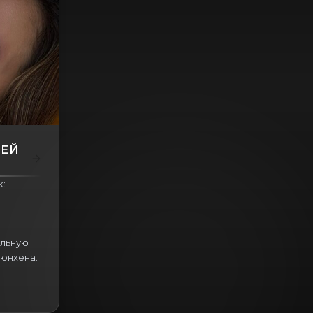
ВЕЙ
k:
альную
юнхена.