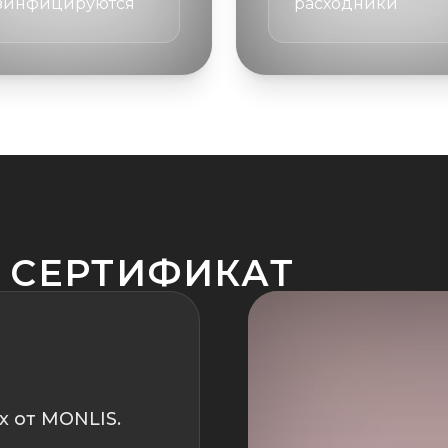
зинфицируются
расходники
 СЕРТИФИКАТ
х от MONLIS.