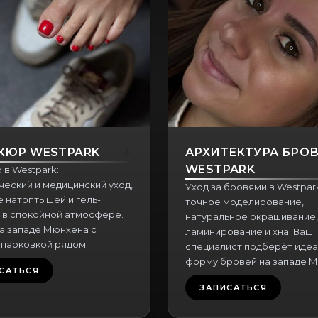
КЮР WESTPARK
АРХИТЕКТУРА БРО
WESTPARK
 в Westpark:
еский и медицинский уход,
Уход за бровями в Westpar
 натоптышей и гель-
точное моделирование,
 в спокойной атмосфере.
натуральное окрашивание,
на западе Мюнхена с
ламинирование и хна. Ваш
 парковкой рядом.
специалист подберёт иде
форму бровей на западе М
САТЬСЯ
ЗАПИСАТЬСЯ