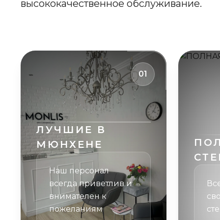
высококачественное обслуживание.
01
ЛУЧШИЕ В
ПО
МЮНХЕНЕ
СТЕ
Наш персонал
всегда приветлив и
Вс
внимателен к
св
пожеланиям
ст