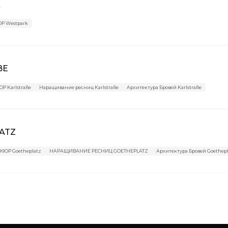
K
Р Westpark
ßE
 Karlstraße
Наращивание ресниц Karlstraße
Архитектура Бровей Karlstraße
ATZ
ЮР Goetheplatz
НАРАЩИВАНИЕ РЕСНИЦ GOETHEPLATZ
Архитектура Бровей Goethep