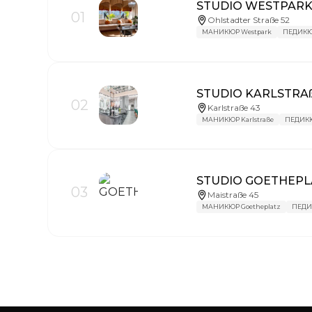
STUDIO WESTPAR
01
Ohlstadter Straße 52
МАНИКЮР Westpark
ПЕДИКЮ
STUDIO KARLSTRA
02
Karlstraße 43
МАНИКЮР Karlstraße
ПЕДИКЮР
STUDIO GOETHEPL
03
Maistraße 45
МАНИКЮР Goetheplatz
ПЕДИК