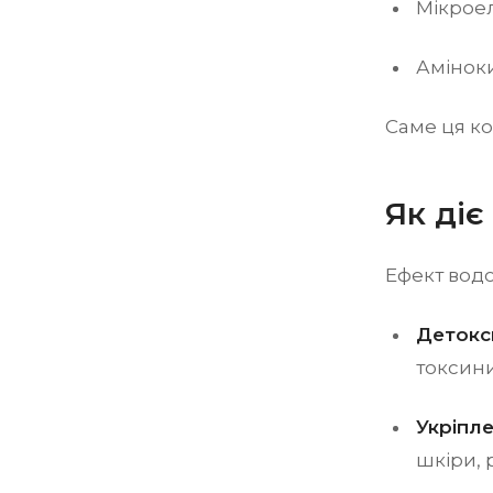
Мікроел
Амінок
Саме ця ко
Як ді
Ефект вод
Детокс
токсини
Укріпл
шкіри, 