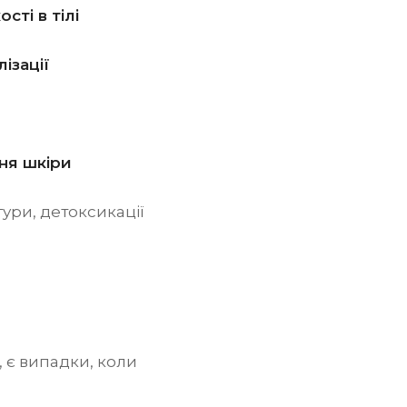
сті в тілі
лізації
ня шкіри
ури, детоксикації
 є випадки, коли