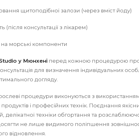
вання щитоподібної залози (через вміст йоду)
ть (після консультації з лікарем)
 на морські компоненти
tudio у Мюнхені
перед кожною процедурою про
онсультація для визначення індивідуальних особ
тимального догляду.
рослеві процедури виконуються з використання
 продуктів і професійних технік. Поєднання якісни
, делікатної техніки обгортання та розслаблююч
осягти не лише видимого поліпшення зовнішност
ого відновлення.