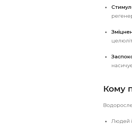
Стимул
регенер
Зміцне
целюліт
Заспок
насичу
Кому 
Водорослев
Людей 