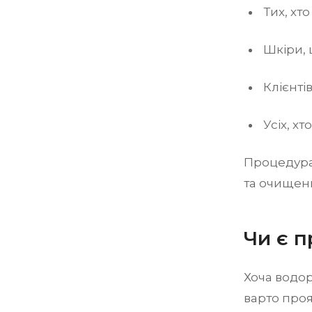
Тих, хт
Шкіри,
Клієнтів
Усіх, х
Процедура 
та очищенн
Чи є 
Хоча водор
варто проя