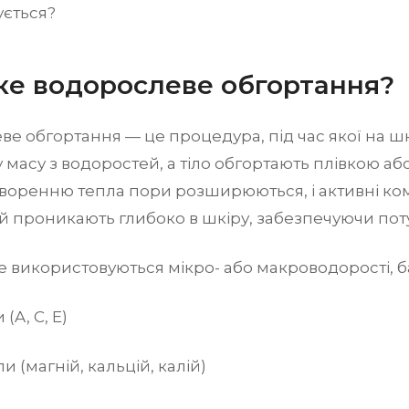
ється?
ке водорослеве обгортання?
е обгортання — це процедура, під час якої на ш
 масу з водоростей, а тіло обгортають плівкою аб
творенню тепла пори розширюються, і активні к
й проникають глибоко в шкіру, забезпечуючи пот
 використовуються мікро- або макроводорості, ба
 (A, C, E)
и (магній, кальцій, калій)