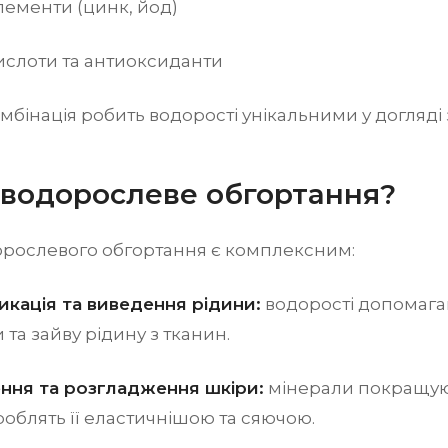
ементи (цинк, йод)
ислоти та антиоксиданти
мбінація робить водорості унікальними у догляді 
є водорослеве обгортання?
орослевого обгортання є комплексним:
икація та виведення рідини:
водорості допомага
 та зайву рідину з тканин.
ення та розгладження шкіри:
мінерали покращую
роблять її еластичнішою та сяючою.