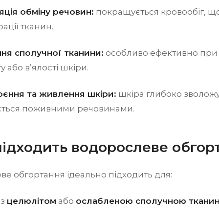
яція обміну речовин:
покращується кровообіг, щ
ації тканин.
ння сполучної тканини:
особливо ефективно при
у або в’ялості шкіри.
оєння та живлення шкіри:
шкіра глибоко зволожу
ється поживними речовинами.
підходить водорослеве обгор
е обгортання ідеально підходить для:
із
целюлітом
або
ослабленою сполучною ткани