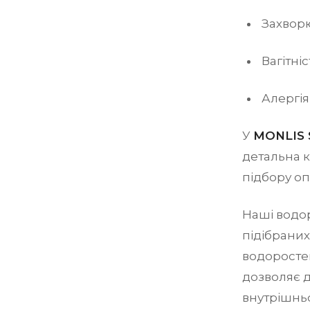
Захворю
Вагітніс
Алергія
У
MONLIS S
детальна к
підбору оп
Наші водо
підібраних
водоростей
дозволяє д
внутрішнь