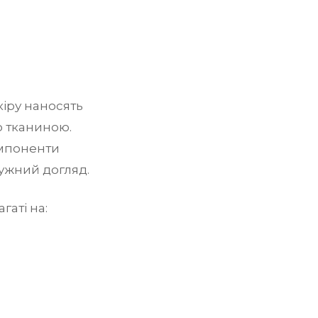
кіру наносять
о тканиною.
омпоненти
ужний догляд.
гаті на: