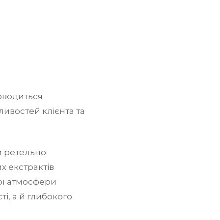
водиться
ливостей клієнта та
м ретельно
х екстрактів
ої атмосфери
і, а й глибокого