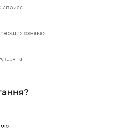
о сприяє
 перших ознаках
ється та
тання?
ною