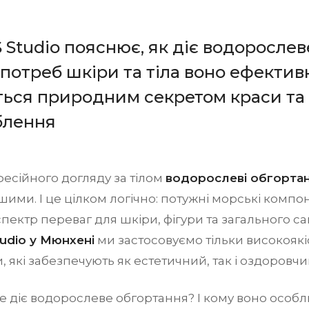
Studio пояснює, як діє водорослев
 потреб шкіри та тіла воно ефектив
ться природним секретом краси та
блення
офесійного догляду за тілом
водорослеві обгорта
ими. І це цілком логічно: потужні морські комп
ектр переваг для шкіри, фігури та загального са
udio у Мюнхені
ми застосовуємо тільки високоякі
 які забезпечують як естетичний, так і оздоровчи
е діє водорослеве обгортання? І кому воно особ