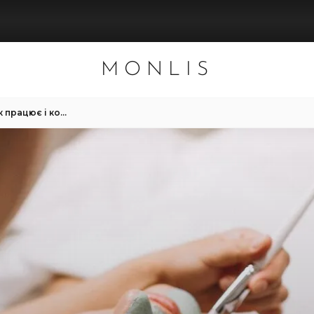
MONLIS
Водорослеве обгортання: як працює і кому підходить