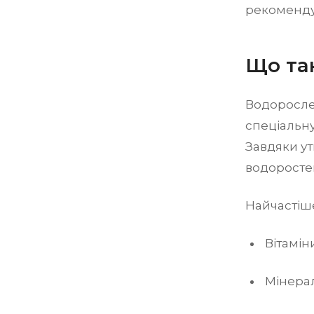
рекоменду
Що та
Водорослев
спеціальну
Завдяки у
водоросте
Найчастіше
Вітаміни
Мінерал