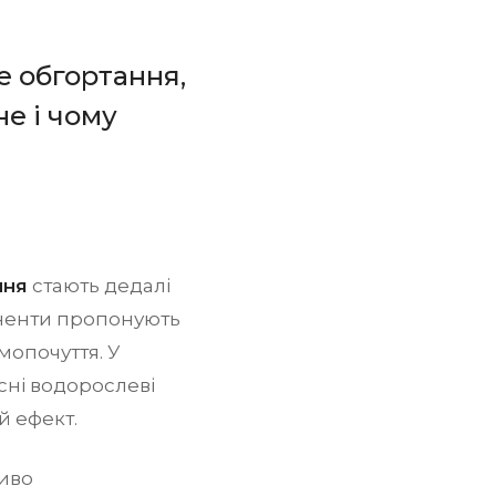
е обгортання,
не і чому
ння
стають дедалі
оненти пропонують
мопочуття. У
сні водорослеві
й ефект.
ливо