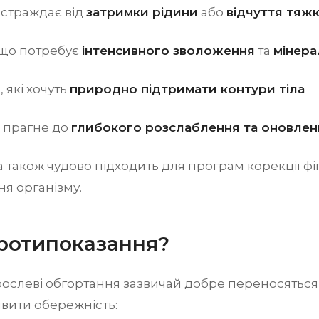
о страждає від
затримки рідини
або
відчуття тяжко
 що потребує
інтенсивного зволоження
та
мінера
, які хочуть
природно підтримати контури тіла
то прагне до
глибокого розслаблення та оновлен
також чудово підходить для програм корекції фіг
я організму.
протипоказання?
ослеві обгортання зазвичай добре переносяться,
вити обережність: