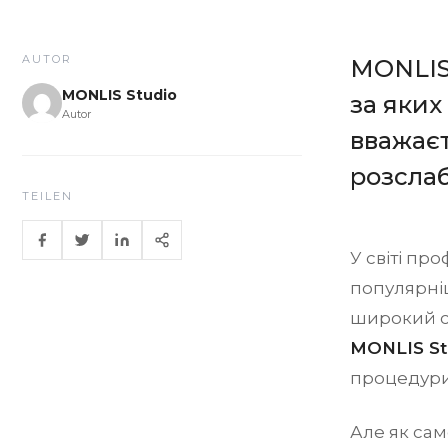
AUTOR
MONLIS 
MONLIS Studio
за яких
Autor
вважає
розсла
TEILEN
У світі пр
популярніш
широкий сп
MONLIS St
процедури,
Але як сам