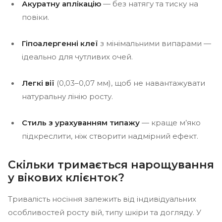
Акуратну аплікацію
— без натягу та тиску на
повіки.
Гіпоалергенні клеї
з мінімальними випарами —
ідеально для чутливих очей.
Легкі вії
(0,03–0,07 мм), щоб не навантажувати
натуральну лінію росту.
Стиль з урахуванням типажу
— краще м’яко
підкреслити, ніж створити надмірний ефект.
Скільки тримається нарощування
у вікових клієнток?
Тривалість носіння залежить від індивідуальних
особливостей росту вій, типу шкіри та догляду. У