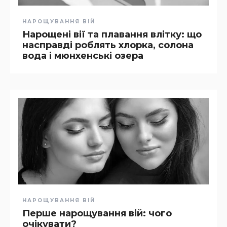
НАРОЩУВАННЯ ВІЙ
Нарощені вії та плавання влітку: що
насправді роблять хлорка, солона
вода і мюнхенські озера
НАРОЩУВАННЯ ВІЙ
Перше нарощування вій: чого
очікувати?