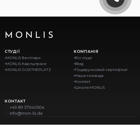
MONLIS
СТУДІЇ
КОМПАНІЯ
MONLIS Вестпарк
Всі студії
MONLIS Карлштрасе
Blog
MONLIS GOETHEPLATZ
Подарунковий сертифікат
Наша команда
Контакт
Школа MONLIS
КОНТАКТ
+49 89 37040504
info@mon-lis.de
MÜNCHEN
Nail-студія Мюнхен
Професійне оформлення брів у Мюнхені
Професійний педикюр у Мюнхені
Салон краси Мюнхен