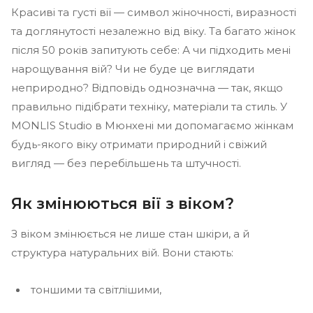
Красиві та густі вії — символ жіночності, виразності
та доглянутості незалежно від віку. Та багато жінок
після 50 років запитують себе: А чи підходить мені
нарощування вій? Чи не буде це виглядати
неприродно? Відповідь однозначна — так, якщо
правильно підібрати техніку, матеріали та стиль. У
MONLIS Studio в Мюнхені ми допомагаємо жінкам
будь-якого віку отримати природний і свіжий
вигляд — без перебільшень та штучності.
Як змінюються вії з віком?
З віком змінюється не лише стан шкіри, а й
структура натуральних вій. Вони стають:
тоншими та світлішими,