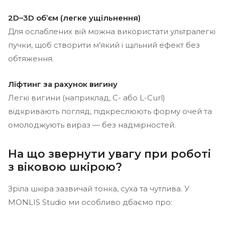
2D–3D об’єм (легке ущільнення)
Для ослаблених вій можна використати ультралегкі
пучки, щоб створити м’який і щільний ефект без
обтяження.
Ліфтинг за рахунок вигину
Легкі вигини (наприклад, C- або L-Curl)
відкривають погляд, підкреслюють форму очей та
омолоджують вираз — без надмірностей.
На що звернути увагу при роботі
з віковою шкірою?
Зріла шкіра зазвичай тонка, суха та чутлива. У
MONLIS Studio ми особливо дбаємо про: