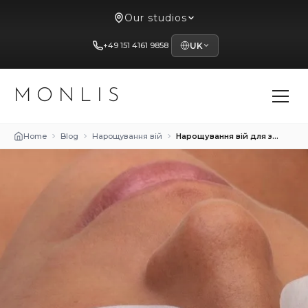
Our studios
+49 151 4161 9858
UK
MONLIS
Home
Blog
Нарощування вій
Нарощування вій для зрілої шкіри — елегантність у будь-якому віці