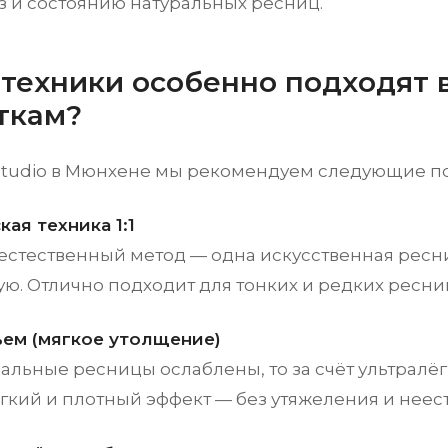
з и состоянию натуральных ресниц.
 техники особенно подходят
ткам?
Studio в Мюнхене мы рекомендуем следующие п
ая техника 1:1
естественный метод — одна искусственная ресн
ю. Отлично подходит для тонких и редких ресни
ем (мягкое утолщение)
ральные ресницы ослаблены, то за счёт ультралё
гкий и плотный эффект — без утяжеления и неес