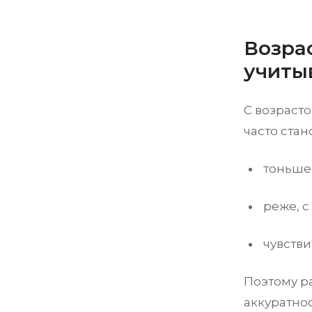
Возра
учиты
С возрасто
часто стан
тоньше 
реже, с
чувстви
Поэтому р
аккуратно