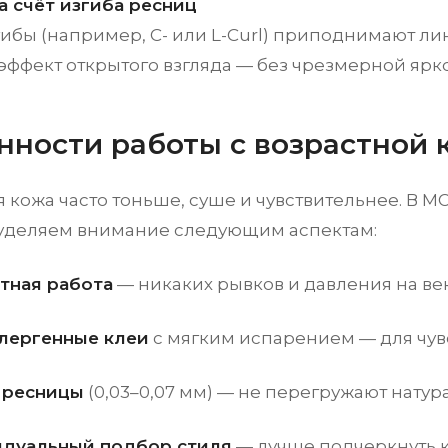
а счёт изгиба ресниц
гибы (например, C- или L-Curl) приподнимают л
эффект открытого взгляда — без чрезмерной ярко
нности работы с возрастной 
 кожа часто тоньше, суше и чувствительнее. В M
уделяем внимание следующим аспектам:
тная работа
— никаких рывков и давления на ве
лергенные клеи
с мягким испарением — для чувс
 ресницы
(0,03–0,07 мм) — не перегружают натур
дуальный подбор стиля
— лучше подчеркнуть к