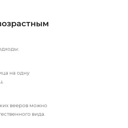
 возрастным
одходы:
ица на одну
ц.
гких вееров можно
тественного вида.