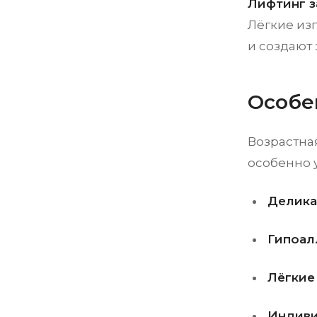
Лифтинг з
Лёгкие из
и создают 
Особе
Возрастная
особенно 
Делика
Гипоал
Лёгкие
Индиви