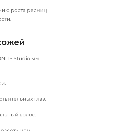
инию роста ресниц
сти.
кожей
ONLIS Studio мы
ки.
твительных глаз.
альный волос.
расоту, чем