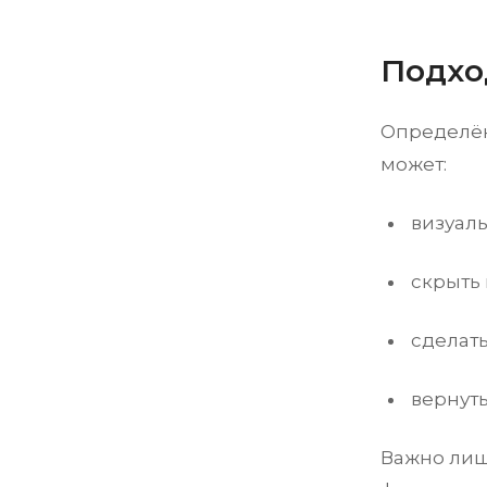
Подхо
Определён
может:
визуаль
скрыть
сделать
вернуть
Важно лиш