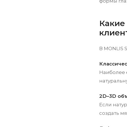
формы гла
Какие
клиен
В MONLIS 
Классическ
Наиболее 
натуральну
2D–3D объ
Если нату
создать мя