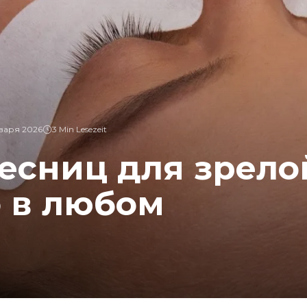
нваря 2026
3 Min Lesezeit
есниц для зрело
 в любом