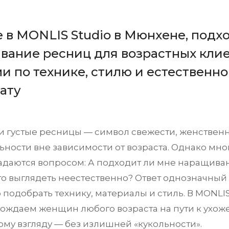
 в MONLIS Studio в Мюнхене, подх
вание ресниц для возрастных клие
и по технике, стилю и естественн
ату
и густые ресницы — символ свежести, женственн
ьности вне зависимости от возраста. Однако м
задаются вопросом: А подходит ли мне наращива
то выглядеть неестественно? Ответ однозначный 
подобрать технику, материалы и стиль. В MONLI
ождаем женщин любого возраста на пути к ухож
ому взгляду — без излишней «кукольности».