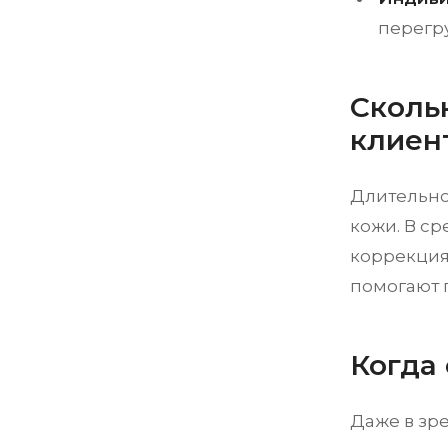
перегр
Сколь
клиен
Длительнос
кожи. В ср
коррекция.
помогают 
Когда
Даже в зр