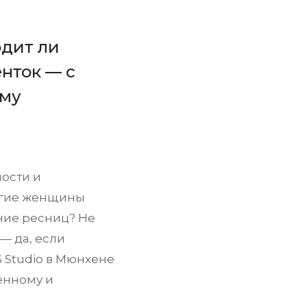
одит ли
нток — с
ому
ости и
ногие женщины
ние ресниц? Не
— да, если
S Studio в Мюнхене
енному и