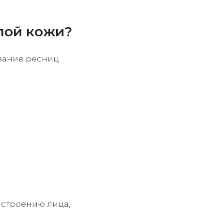
лой кожи?
вание ресниц
 строению лица,