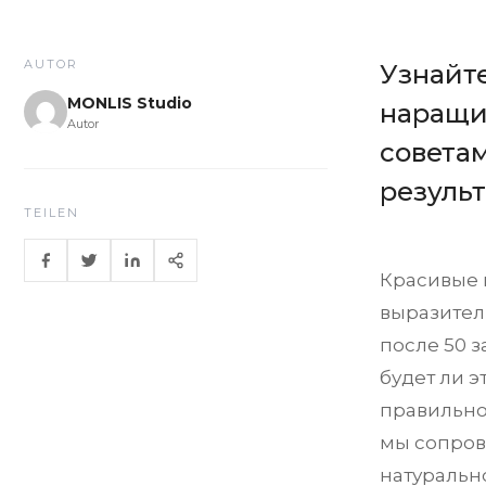
AUTOR
Узнайте
MONLIS Studio
наращи
Autor
советам
результ
TEILEN
Красивые 
выразител
после 50 
будет ли э
правильно 
мы сопров
натуральн