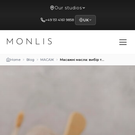
Our studios
+49 151 4161 9858
UK
MONLIS
Home
Blog
МАСАЖ
Масажні масла: вибір та застосування у студії Mon Lis у Мюнхені