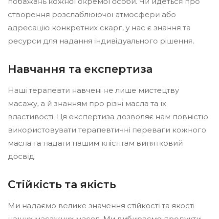
побажань кожної окремої особи. Чи йдеться про
створення розслаблюючої атмосфери або
адресацію конкретних скарг, у нас є знання та
ресурси для надання індивідуального рішення.
Навчання та експертиза
Наші терапевти навчені не лише мистецтву
масажу, а й знанням про різні масла та їх
властивості. Ця експертиза дозволяє нам повністю
використовувати терапевтичні переваги кожного
масла та надати нашим клієнтам винятковий
досвід.
Стійкість та якість
Ми надаємо велике значення стійкості та якості
наших масажних масел. Ми вибираємо продукти,