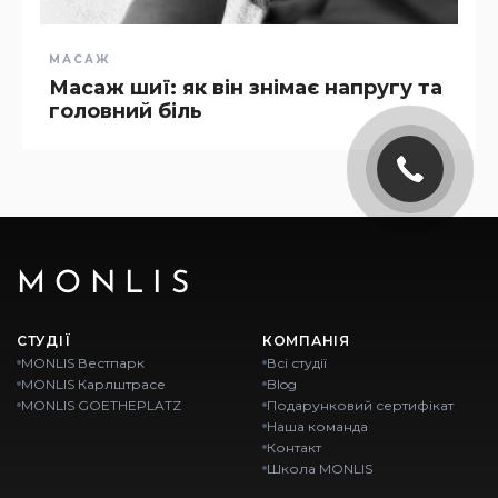
МАСАЖ
Масаж шиї: як він знімає напругу та
головний біль
MONLIS
СТУДІЇ
КОМПАНІЯ
MONLIS Вестпарк
Всі студії
MONLIS Карлштрасе
Blog
MONLIS GOETHEPLATZ
Подарунковий сертифікат
Наша команда
Контакт
Школа MONLIS