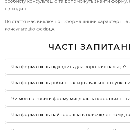
особисту консультацію та допоможуть знайти форму, 
підходить.
Ця стаття має виключно інформаційний характер і не 
консультацію фахівця.
ЧАСТІ ЗАПИТАН
Яка форма нігтів підходить для коротких пальців?
Овал та мигдаль — найкращі варіанти для коротких
Яка форма нігтів робить пальці візуально стрункіш
форми візуально тягнуть лінію вгору і роблять паль
довшими. Квадрат і широкі круглі форми менш баж
Мигдаль, овал та стилет — саме в такому порядку. В
Чи можна носити форму мигдаль на коротких нігтя
акцентувати ширину пальця.
догори форми спрямовують погляд по вертикалі і
пропорції руки. Сквовал теж виглядає стрункіше з
Так — але не без певної довжини. На дуже коротки
Яка форма нігтів найпростіша в повсякденному до
залишається більш нейтральним.
акуратну форму мигдаль виконати практично нем
сторони довелося б підпилювати надто агресивно
Кругла та сквовал. Ніяких гострих кутів, ніяких зачі