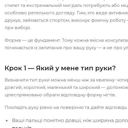
стилет та екстремальний мигдаль потребують або мі
особливо ретельного догляду. Тим, хто веде активни
друкує, займається спортом, виконує фізичну роботу 
при виборі.
Форма — це фундамент. Тому кожна якісна консультаці
починається із запитання про вашу руку — а не про у
Крок 1 — Який у мене тип руки?
Визначити тип руки можна менш ніж за хвилину: чоти
довгий, короткий, маленький та широкий — допомож
цілеспрямовано обрати відповідну форму нігтів.
Покладіть руку рівно на поверхню та дайте відповідь 
Ваші пальці помітно довші, ніж ширина дол