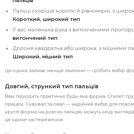
пальців
Пальці скоріше короткі й рівномірні, з ши
Короткий, широкий тип
У вас маленька рука з витонченими пропор
витончений тип
Долоня квадратна або широка, з міцними п
Широкий, міцний тип
Ця оцінка займає менше хвилини — і робить вибір фо
Довгий, стрункий тип пальців
Вам підходить практично будь-яка форма. Стилет, тру
працює. Сквовал та овал — надійний вибір для повся
круглі форми на довгих пальцях можуть іноді вигляд
це єдине застереження.