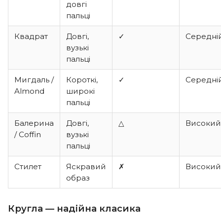
довгі
пальці
Квадрат
Довгі,
✓
Середні
вузькі
пальці
Мигдаль /
Короткі,
✓
Середні
Almond
широкі
пальці
Балерина
Довгі,
△
Високий
/ Coffin
вузькі
пальці
Стилет
Яскравий
✗
Високий
образ
Кругла — надійна класика