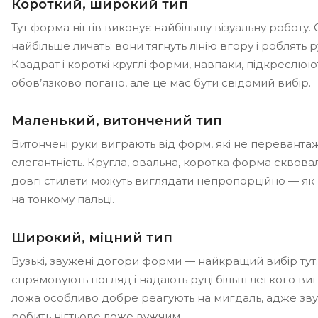
Короткий, широкий тип
Тут форма нігтів виконує найбільшу візуальну роботу.
найбільше личать: вони тягнуть лінію вгору і роблять 
Квадрат і короткі круглі форми, навпаки, підкреслю
обов’язково погано, але це має бути свідомий вибір.
Маленький, витончений тип
Витончені руки виграють від форм, які не перевант
елегантність. Кругла, овальна, коротка форма сквова
довгі стилети можуть виглядати непропорційно — як
на тонкому пальці.
Широкий, міцний тип
Вузькі, звужені догори форми — найкращий вибір тут:
спрямовують погляд і надають руці більш легкого виг
ложа особливо добре реагують на мигдаль, адже зву
робить нігтьове ложе вужчим.