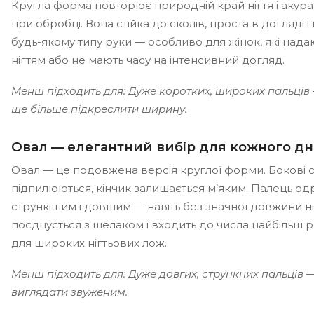
Кругла форма повторює природній край нігтя і акур
при обробці. Вона стійка до сколів, проста в догляді 
будь-якому типу руки — особливо для жінок, які над
нігтям або не мають часу на інтенсивний догляд.
Менш підходить для: Дуже коротких, широких пальці
ще більше підкреслити ширину.
Овал — елегантний вибір для кожного дн
Овал — це подовжена версія круглої форми. Бокові 
підпилюються, кінчик залишається м’яким. Палець од
стрункішим і довшим — навіть без значної довжини ні
поєднується з шелаком і входить до числа найбіль
для широких нігтьових лож.
Менш підходить для: Дуже довгих, стрункних пальців 
виглядати звуженим.