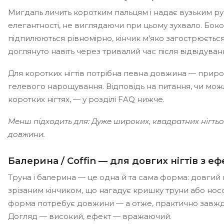
Мигдаль личить коротким пальцям і надає вузьким ру
елегантності, не виглядаючи при цьому зухвало. Боко
підпилюються рівномірно, кінчик м’яко загострюєтьс
доглянуто навіть через тривалий час після відвідуванн
Для коротких нігтів потрібна певна довжина — прир
гелевого нарощування. Відповідь на питання, чи мо
коротких нігтях, — у розділі FAQ нижче.
Менш підходить для: Дуже широких, квадратних нігтьо
довжини.
Балерина / Coffin — для довгих нігтів з е
Труна і балерина — це одна й та сама форма: довгий н
зрізаним кінчиком, що нагадує кришку труни або носо
форма потребує довжини — а отже, практично завж
Догляд — високий, ефект — вражаючий.