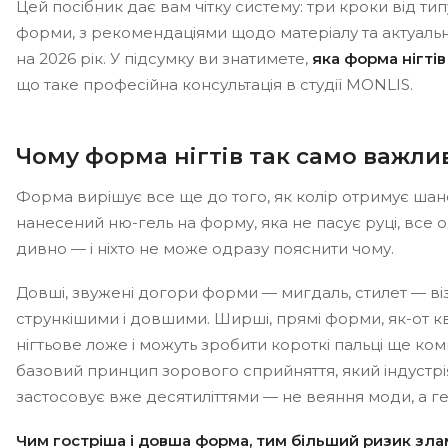
Цей посібник дає вам чітку систему: три кроки від тип
форми, з рекомендаціями щодо матеріалу та актуаль
на 2026 рік. У підсумку ви знатимете,
яка форма нігті
що таке професійна консультація в студії MONLIS.
Чому форма нігтів так само важлив
Форма вирішує все ще до того, як колір отримує шан
нанесений ню-гель на форму, яка не пасує руці, все 
дивно — і ніхто не може одразу пояснити чому.
Довші, звужені догори форми — мигдаль, стилет — ві
стрункішими і довшими. Ширші, прямі форми, як-от к
нігтьове ложе і можуть зробити короткі пальці ще ко
базовий принцип зорового сприйняття, який індустрі
застосовує вже десятиліттями — не веяння моди, а ге
Чим гостріша і довша форма, тим більший ризик злам