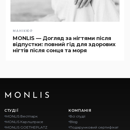
МАНІКЮР
MONLIS — Догляд за нігтями після
відпустки: повний гід для здорових
нігтів після сонця та моря
MONLIS
СТУДІЇ
КОМПАНІЯ
MONLIS Вестпарк
Всі студії
MONLIS Карлштрасе
Blog
MONLIS GOETHEPLATZ
Подарунковий сертифікат