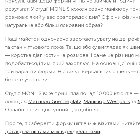
Консультація щодо форми нігтів не займає й години 
результат. У студії MONLIS кожен сеанс манікюру поч
розмови: який у вас розпорядок дня? Офіс чи фізичн
натуральне або більш яскравий образ?
Наші майстри одночасно звертають увагу на дві речі:
та стан нігтьового ложа. Те, що збоку виглядає як шв
— коротка діагностична розмова. І саме це різниця м
подобається, і тим, який захоплює. На основі цієї оці
три варіанти форми. Ніяких універсальних рішень — л
берете участь ви.
Студія MONLIS вже прийняла понад 10 000 клієнтів —
локаціях:
Манікюр Goetheplatz
,
Манікюр Westpark
та
Онлайн-запис доступний цілодобово.
Про те, як зберегти форму нігтів між візитами, читайте
догляд за нігтями між відвідуваннями
.