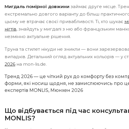
Мигдаль помірної довжини
займає друге місце. Трен
екстремально довгого варіанту до більш практичног
цьому не втрачає своєї привабливості. Ті, хто шукає
м
нігтів
, знайдуть у мигдалі з ню або французьким мані
незмінно актуальне рішення.
Труна та стилет нікуди не зникли — вони зарезервов
випадків. Детальний огляд актуальних кольорів — у ст
2026
на mon-lis.de.
Тренд 2026 — це чіткий рух до комфорту без компр
форми, які носиш щодня, не замислюючись про ц
експертів MONLIS, Мюнхен 2026
Що відбувається під час консультаці
MONLIS?