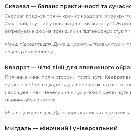
Сквовал — баланс практичності та сучасно
Сквовал поєднує пряму кромку квадрата із заокругл
Сучасний, зручний у повсякденному житті і у 2026 роц
затребувана форма: тренд, який підтверджує студія
Менш підходить для: Дуже широких нігтьових лож — 
акцентувати ширину.
Квадрат — чіткі лінії для впевненого обра
Прямий кінчик, прямі сторони, гострі кути. Квадрат в
сучасно, добре підходить для довших нігтів і часто п
нарощуванням. Невеликий мінус у повсякденні: кути 
тканину або ламатися.
Менш підходить для: Дуже коротких нігтів і широких ні
Мигдаль — жіночний і універсальний