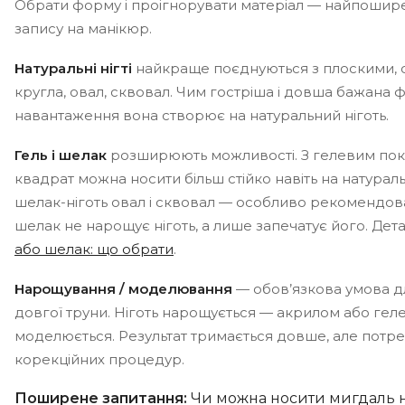
Обрати форму і проігнорувати матеріал — найпошире
запису на манікюр.
Натуральні нігті
найкраще поєднуються з плоскими, 
кругла, овал, сквовал. Чим гостріша і довша бажана 
навантаження вона створює на натуральний ніготь.
Гель і шелак
розширюють можливості. З гелевим пок
квадрат можна носити більш стійко навіть на натурал
шелак-ніготь овал і сквовал — особливо рекомендова
шелак не нарощує ніготь, а лише запечатує його. Дета
або шелак: що обрати
.
Нарощування / моделювання
— обов’язкова умова дл
довгої труни. Ніготь нарощується — акрилом або геле
моделюється. Результат тримається довше, але потр
корекційних процедур.
Поширене запитання:
Чи можна носити мигдаль на