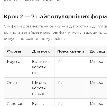
Крок 2 — 7 найпопулярніших форм 
Сім форм домінують на ринку — від простих у догляді
кожної ви знайдете ключові факти: кому підходить, к
очікує в повсякденному носінні.
Форма
Для кого
Повсякдення
Догляд
Кругла
Всі типи,
✓
Мінімал
короткі
нігті
Овал
Широкі,
✓✓
Мінімал
короткі
пальці
Сквовал
Вузькі,
✓✓
Мінімал