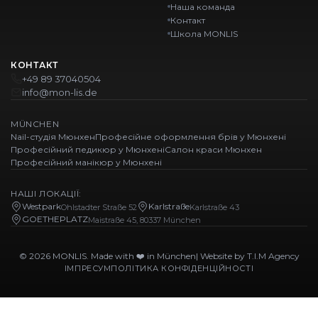
Наша команда
Контакт
Школа MONLIS
КОНТАКТ
+49 89 37040504
info@mon-lis.de
MÜNCHEN
Nail-студія Мюнхен
Професійне оформлення брів у Мюнхені
Професійний педикюр у Мюнхені
Салон краси Мюнхен
Професійний манікюр у Мюнхені
НАШІ ЛОКАЦІЇ:
Westpark
Karlstraße
Ohlstadter Straße 52
Karlstraße 43
GOETHEPLATZ
Maistraße 45, 80337 München
© 2026 MONLIS. Made with ❤️ in München
| Website by
T.I.M Agency
ІМПРЕСУМ
ПОЛІТИКА КОНФІДЕНЦІЙНОСТІ