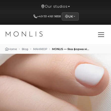
Our studios
+49 151 4161 9858
UK
MONLIS
Home
Blog
МАНІКЮР
MONLIS — Яка форма нігтів підходить мені? Повний огляд з порадами експертів з Мюнхена