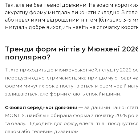
Так, але не без певної довжини. На зовсім коротки
акуратну форму мигдаль виконати складно. З ге
або невеликим відрощеним нігтем (близько 3–5 м
мигдаль добре виходить навіть на спочатку коротки
Тренди форм нігтів у Мюнхені 202
популярно?
Ті, хто приходить до мюнхенської нейл-студії у 2026 р
передусім одне: стриманість, яка при цьому справля
форми минулих років поступаються місцем новій натур
залишаються, але форми стають спокійнішими.
Сквовал середньої довжини
— за даними нашої статис
MONLIS, найбільш обирана форма з початку 2026 ро
та овалу. Підходить для офісу, елегантна і поєднуєть
лаком або гелевим дизайном.