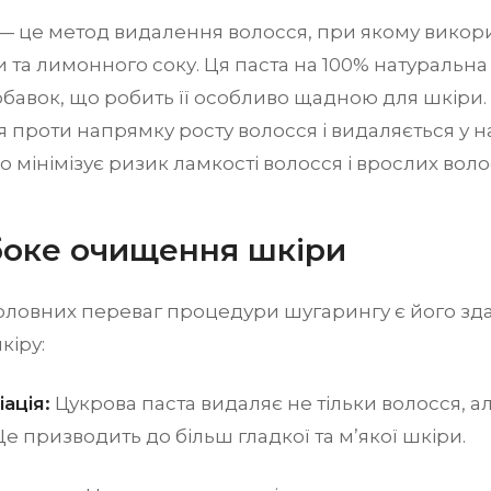
 це метод видалення волосся, при якому викори
и та лимонного соку. Ця паста на 100% натуральна 
обавок, що робить її особливо щадною для шкіри.
 проти напрямку росту волосся і видаляється у 
о мінімізує ризик ламкості волосся і врослих волос
ибоке очищення шкіри
оловних переваг процедури шугарингу є його зда
кіру:
ація:
Цукрова паста видаляє не тільки волосся, ал
Це призводить до більш гладкої та м’якої шкіри.