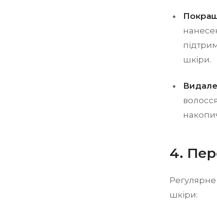
Покращ
нанесен
підтрим
шкіри.
Видале
волосся
накопич
4. Пер
Регулярне 
шкіри: