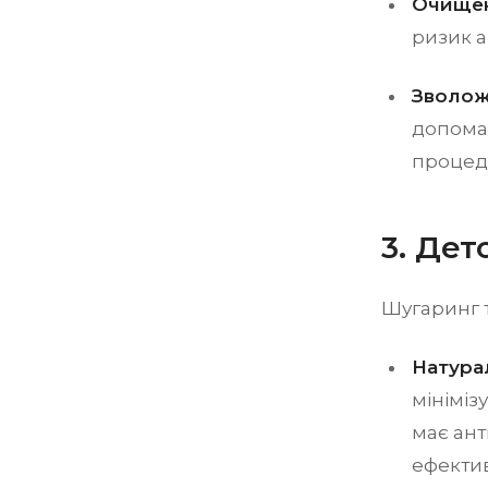
Очищен
ризик а
Зволож
допомаг
процед
3. Дет
Шугаринг т
Натурал
мініміз
має ант
ефекти