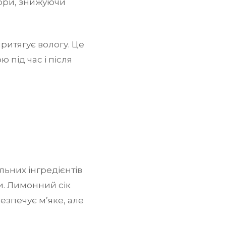
ори, знижуючи
притягує вологу. Це
під час і після
ьних інгредієнтів
и. Лимонний сік
езпечує м’яке, але