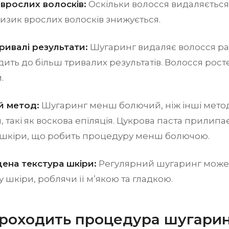
врослих волосків:
Оскільки волосся видаляється
ризик врослих волосків знижується.
ривалі результати:
Шугаринг видаляє волосся ра
ить до більш тривалих результатів. Волосся росте
.
 метод:
Шугаринг менш болючий, ніж інші мето
, такі як воскова епіляція. Цукрова паста прилипає
 шкіри, що робить процедуру менш болючою.
ена текстура шкіри:
Регулярний шугаринг мож
у шкіри, роблячи її м’якою та гладкою.
 проходить процедура шугари