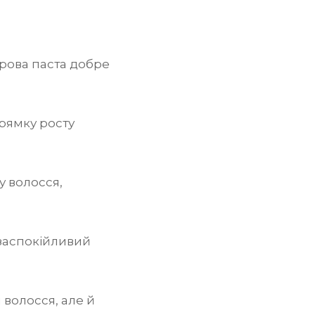
рова паста добре
рямку росту
у волосся,
заспокійливий
волосся, але й