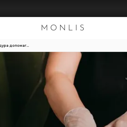
MONLIS
Шугаринг і детокс: Як процедура допомагає очищенню шкіри