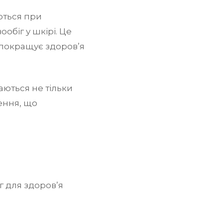
ються при
обіг у шкірі. Це
 покращує здоров’я
аються не тільки
нення, що
г для здоров’я