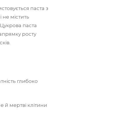
стовується паста з
і не містить
 Цукрова паста
напрямку росту
ків.
тність глибоко
е й мертві клітини