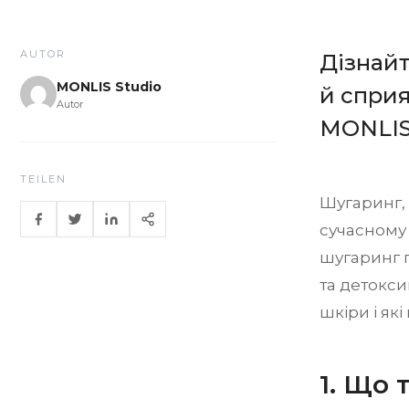
AUTOR
Дізнайт
MONLIS Studio
й сприя
Autor
MONLIS 
TEILEN
Шугаринг, 
сучасному 
шугаринг 
та детокси
шкіри і як
1. Що 