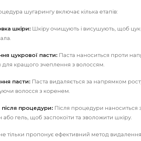
цедура шугарингу включає кілька етапів:
вка шкіри:
Шкіру очищують і висушують, щоб цук
ала.
ння цукрової пасти:
Паста наноситься проти нап
 для кращого зчеплення з волоссям.
ння пасти:
Паста видаляється за напрямком рост
уючи волосся з коренем.
 після процедури:
Після процедури наноситься 
 або гель, щоб заспокоїти та зволожити шкіру.
не тільки пропонує ефективний метод видалення 