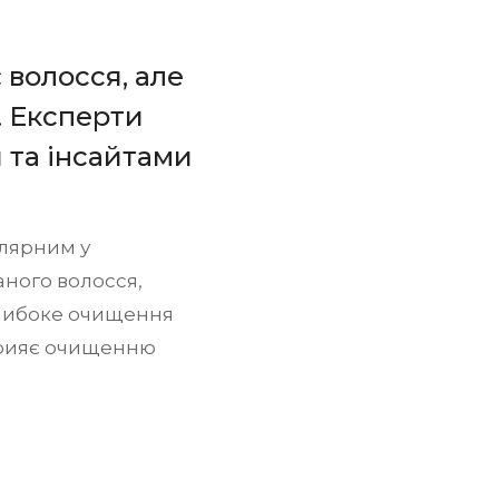
 волосся, але
. Експерти
 та інсайтами
улярним у
аного волосся,
глибоке очищення
сприяє очищенню