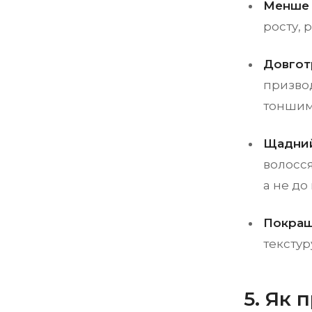
Менше 
росту, 
Довгот
призвод
тоншим
Щадний
волосся
а не до
Покращ
текстур
5. Як