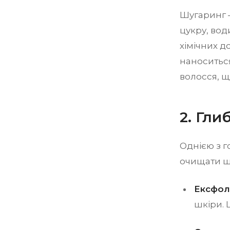
Шугаринг —
цукру, вод
хімічних д
наноситься
волосся, щ
2. Гл
Однією з г
очищати ш
Ексфолі
шкіри. 