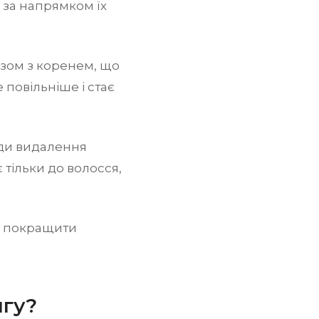
 за напрямком їх
зом з коренем, що
 повільніше і стає
ди видалення
 тільки до волосся,
е покращити
нгу?