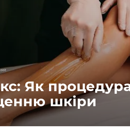
zeit
кс: Як процедур
щенню шкіри