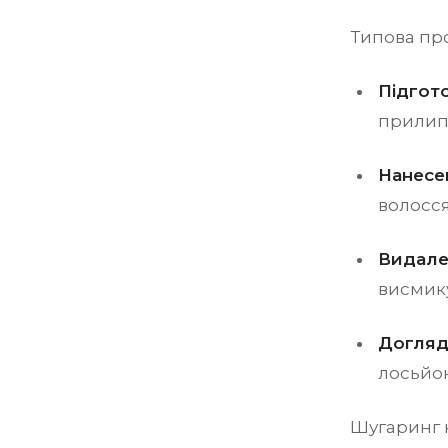
Типова про
Підгото
прилип
Нанесе
волосся
Видале
висмик
Догляд
лосьйон
Шугаринг 