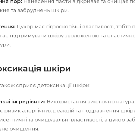
ня пор:
Нанесення пасти відкриває та очищає п
кне та забруднень шкіри.
ення:
Цукор має гігроскопічні властивості, тобто 
ає підтримувати шкіру зволоженою та еластичною 
ури.
оксикація шкіри
акож сприяє детоксикації шкіри:
ьні інгредієнти:
Використання виключно натурал
ує ризик алергічних реакцій та подразнення шкір
исептичні та очищувальні властивості, а цукор заб
вне очищення.