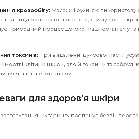
ення кровообігу:
Масажні рухи, які використову
ні та видаленні цукрової пасти, стимулюють крово
ує природний процес детоксикації організму та
ння токсинів:
При видаленні цукрової пасти усув
 і мертві клітини шкіри, але й токсини та забруд
илися на поверхні шкіри.
еваги для здоров’я шкіри
застосування шугарингу пропонує безліч перева