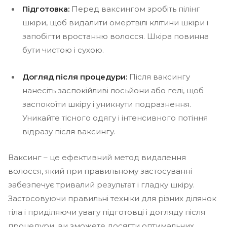
Підготовка:
Перед ваксингом зробіть пілінг
шкіри, щоб видалити омертвілі клітини шкіри і
запобігти вростанню волосся. Шкіра повинна
бути чистою і сухою.
Догляд після процедури:
Після ваксингу
нанесіть заспокійливі лосьйони або гелі, щоб
заспокоїти шкіру і уникнути подразнення.
Уникайте тісного одягу і інтенсивного потіння
відразу після ваксингу.
Ваксинг – це ефективний метод видалення
волосся, який при правильному застосуванні
забезпечує тривалий результат і гладку шкіру.
Застосовуючи правильні техніки для різних ділянок
тіла і приділяючи увагу підготовці і догляду після
процедури, ви зможете досягти оптимальних