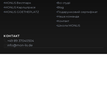
MONLIS Вестпарк
Всі студії
MONLIS Карлштрасе
Blog
MONLIS GOETHEPLATZ
Подарунковий сертифікат
Наша команда
Контакт
Школа MONLIS
КОНТАКТ
+49 89 37040504
info@mon-lis.de
MÜNCHEN
Nail-студія Мюнхен
Професійне оформлення брів у Мюнхені
Професійний педикюр у Мюнхені
Салон краси Мюнхен
Професійний манікюр у Мюнхені
НАШІ ЛОКАЦІЇ:
Westpark
Karlstraße
Ohlstadter Straße 52
Karlstraße 43
GOETHEPLATZ
Maistraße 45, 80337 München
© 2026 MONLIS. Made with ❤️ in München
| Website by
T.I.M Agency
ІМПРЕСУМ
ПОЛІТИКА КОНФІДЕНЦІЙНОСТІ