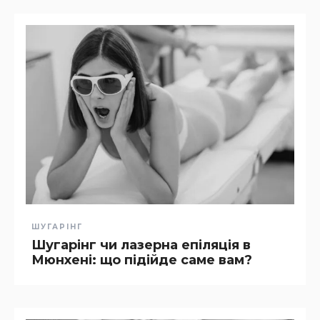
ШУГАРІНГ
Шугарінг чи лазерна епіляція в
Мюнхені: що підійде саме вам?