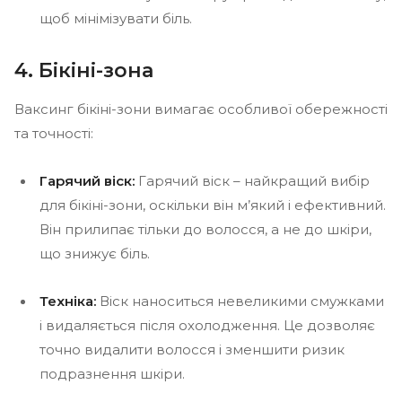
щоб мінімізувати біль.
4. Бікіні-зона
Ваксинг бікіні-зони вимагає особливої обережності
та точності:
Гарячий віск:
Гарячий віск – найкращий вибір
для бікіні-зони, оскільки він м’який і ефективний.
Він прилипає тільки до волосся, а не до шкіри,
що знижує біль.
Техніка:
Віск наноситься невеликими смужками
і видаляється після охолодження. Це дозволяє
точно видалити волосся і зменшити ризик
подразнення шкіри.