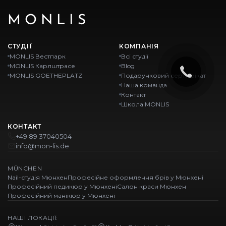
MONLIS
СТУДІЇ
КОМПАНІЯ
MONLIS Вестпарк
Всі студії
MONLIS Карлштрасе
Blog
MONLIS GOETHEPLATZ
Подарунковий сертифікат
Наша команда
Контакт
Школа MONLIS
КОНТАКТ
+49 89 37040504
info@mon-lis.de
MÜNCHEN
Nail-студія Мюнхен
Професійне оформлення брів у Мюнхені
Професійний педикюр у Мюнхені
Салон краси Мюнхен
Професійний манікюр у Мюнхені
НАШІ ЛОКАЦІЇ: