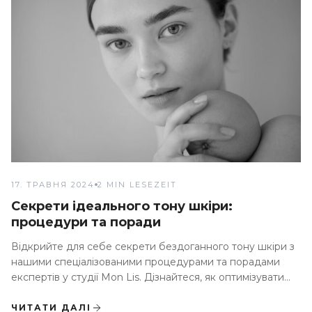
17. ТРАВНЯ 2024
2 MIN LESEZEIT
Секрети ідеального тону шкіри:
процедури та поради
Відкрийте для себе секрети бездоганного тону шкіри з
нашими спеціалізованими процедурами та порадами
експертів у студії Mon Lis. Дізнайтеся, як оптимізувати
вашу рутину догляду за шкірою, щоб досягти прекрасної
сяючої шкіри
ЧИТАТИ ДАЛІ