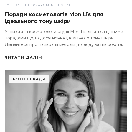
30. ТРАВНЯ 2024
3 MIN LESEZEIT
Поради косметологів Mon Lis для
ідеального тону шкіри
У цій статті косметологи студії Mon Lis діляться цінними
порадами щодо досягнення ідеального тону шкіри.
Дізнайтеся про найкращі методи догляду за шкірою та
процедури для забезпечення сяючої та рівної шкіри, а
також як досягти найкращих результатів
ЧИТАТИ ДАЛІ
Б'ЮТІ ПОРАДИ