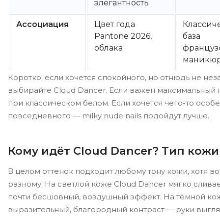
элегантность
Ассоциация
Цвет года
Классич
Pantone 2026,
база
облака
француз
маникю
Коротко: если хочется спокойного, но отнюдь не не
выбирайте Cloud Dancer. Если важен максимальный 
при классическом белом. Если хочется чего-то особ
повседневного — milky nude nails подойдут лучше.
Кому идёт Cloud Dancer? Тип кожи
В целом оттенок подходит любому тону кожи, хотя в
разному. На светлой коже Cloud Dancer мягко сливае
почти бесшовный, воздушный эффект. На тёмной ко
выразительный, благородный контраст — руки выгл