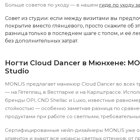
Больше советов по уходу — в нашем
гиде по уходу з
Совет из студии: если между визитами вы предпо
покрытие вместо глянцевого, просто скажите об 
разница только в последнем шаге с топом, и её л
без дополнительных затрат.
Ногти Cloud Dancer в Мюнхене: MO
Studio
MONLIS предлагает маникюр Cloud Dancer во всех т
— на Гётеплац, в Вестпарке и на Карлштрассе. Испо
бренды OPI, CND Shellac и Luxio, известные равном
стойкостью — особенно заметная разница по сравн
продуктами при работе со светлыми, требовательны
Сертифицированные нейл-дизайнеры MONLIS уже об
клиенток и знают все нюансы светлых оттенков: от п