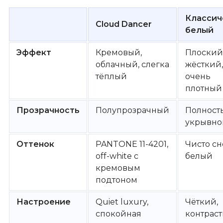
Классич
Cloud Dancer
белый
Эффект
Кремовый,
Плоский
облачный, слегка
жёсткий,
тёплый
очень
плотный
Прозрачность
Полупрозрачный
Полност
укрывно
Оттенок
PANTONE 11-4201,
Чисто с
off-white с
белый
кремовым
подтоном
Настроение
Quiet luxury,
Чёткий,
спокойная
контрас