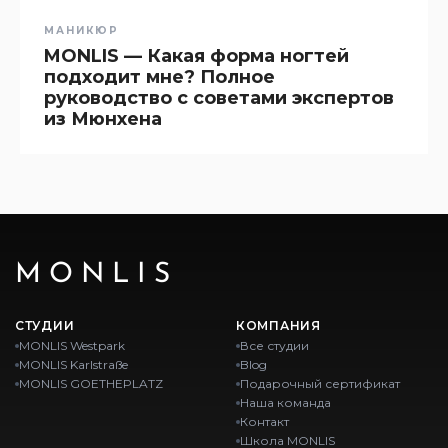
МАНИКЮР
MONLIS — Какая форма ногтей
подходит мне? Полное
руководство с советами экспертов
из Мюнхена
MONLIS
СТУДИИ
КОМПАНИЯ
MONLIS Westpark
Все студии
MONLIS Karlstraße
Blog
MONLIS GOETHEPLATZ
Подарочный сертификат
Наша команда
Контакт
Школа MONLIS