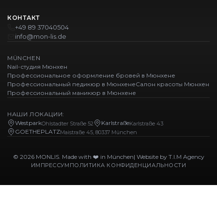
КОНТАКТ
+49 89 37040504
info@mon-lis.de
MÜNCHEN
Nail-студия Мюнхен
Профессиональное оформление бровей в Мюнхене
Профессиональный педикюр в Мюнхене
Салон красоты Мюнхен
Профессиональный маникюр в Мюнхене
НАШИ ЛОКАЦИИ:
Westpark
Karlstraße
Ohlstadter Straße 52
Karlstraße 43
GOETHEPLATZ
Maistraße 45, 80337 München
© 2026 MONLIS. Made with ❤️ in München
| Website by
T.I.M Agency
ИМПРЕССУМ
ПОЛИТИКА КОНФИДЕНЦИАЛЬНОСТИ