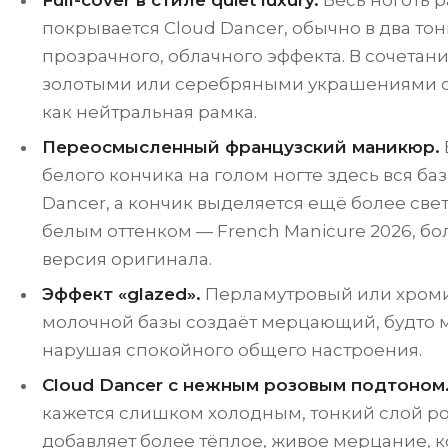
Full-cover в стиле quiet luxury.
Весь ноготь 
покрывается Cloud Dancer, обычно в два тон
прозрачного, облачного эффекта. В сочета
золотыми или серебряными украшениями о
как нейтральная рамка.
Переосмысленный французский маникюр.
белого кончика на голом ногте здесь вся ба
Dancer, а кончик выделяется ещё более све
белым оттенком — French Manicure 2026, б
версия оригинала.
Эффект «glazed».
Перламутровый или хроми
молочной базы создаёт мерцающий, будто 
нарушая спокойного общего настроения.
Cloud Dancer с нежным розовым подтоном
кажется слишком холодным, тонкий слой р
добавляет более тёплое, живое мерцание, 