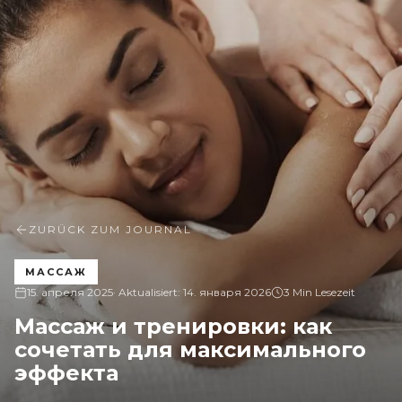
ZURÜCK ZUM JOURNAL
МАССАЖ
15. апреля 2025
· Aktualisiert:
14. января 2026
3 Min Lesezeit
Массаж и тренировки: как
сочетать для максимального
эффекта