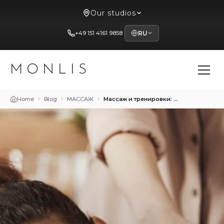
Our studios
+49 151 4161 9858
RU
MONLIS
Home
Blog
МАССАЖ
Массаж и тренировки: как сочетать для максимального эффекта