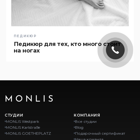
ПЕДИКЮР
Педикюр для тех, кто много стоит
на ногах
MONLIS
СТУДИИ
КОМПАНИЯ
MONLIS Westpark
Все студии
MONLIS Karlstraße
Blog
MONLIS GOETHEPLATZ
Подарочный сертификат
Наша команда