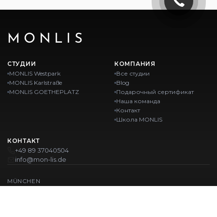
MONLIS
СТУДИИ
КОМПАНИЯ
MONLIS Westpark
Все студии
MONLIS Karlstraße
Blog
MONLIS GOETHEPLATZ
Подарочный сертификат
Наша команда
Контакт
Школа MONLIS
КОНТАКТ
+49 89 37040504
info@mon-lis.de
MÜNCHEN
Nail-студия Мюнхен
Профессиональное оформление бровей в Мюнхене
Профессиональный педикюр в Мюнхене
Салон красоты Мюнхен
Профессиональный маникюр в Мюнхене