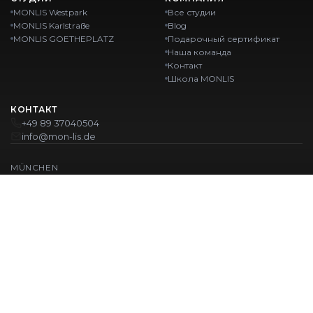
MONLIS Westpark
Все студии
MONLIS Karlstraße
Blog
MONLIS GOETHEPLATZ
Подарочный сертификат
Наша команда
Контакт
Школа MONLIS
КОНТАКТ
+49 89 37040504
info@mon-lis.de
MÜNCHEN
Nail-студия Мюнхен
Профессиональное оформление бровей в Мюнхене
Профессиональный педикюр в Мюнхене
Салон красоты Мюнхен
Профессиональный маникюр в Мюнхене
НАШИ ЛОКАЦИИ:
Westpark
Karlstraße
Ohlstadter Straße 52
Karlstraße 43
GOETHEPLATZ
Maistraße 45, 80337 München
© 2026 MONLIS. Made with ❤️ in München
| Website by
T.I.M Agency