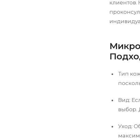
клиентов.
проконсул
индивидуа
Микро
Подхо
Тип ко
поскол
Вид: Е
выбор. 
Уход: О
максими