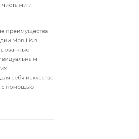
и чистыми и
ые преимущества
удии Mon Lis в
зированные
дивидуальным
тих
для себя искусство
д с помощью