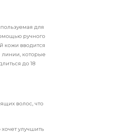
спользуемая для
помощью ручного
й кожи вводится
и линии, которые
литься до 18
ящих волос, что
 хочет улучшить