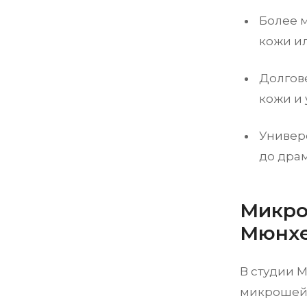
Более м
кожи ил
Долгове
кожи и 
Универс
до дра
Микро
Мюнх
В студии 
микрошейд