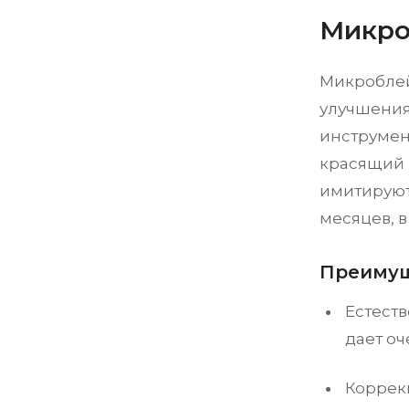
Микро
Микроблей
улучшения
инструмен
красящий 
имитируют 
месяцев, в
Преимущ
Естест
дает оч
Коррекц