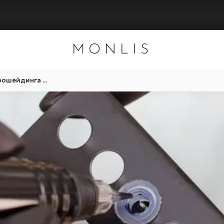
MONLIS
Микроблейдинг против Микрошейдинга Бровей: Сравнение