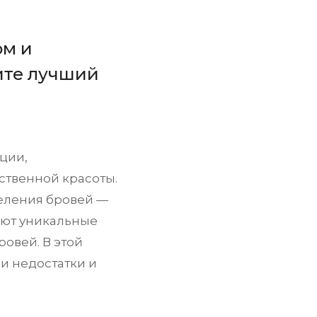
ом и
ите лучший
ции,
ственной красоты.
еления бровей —
ают уникальные
овей. В этой
 и недостатки и