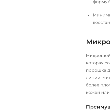
форму 
Минима
восстан
Микро
Микрошейд
которая с
порошка д
линии, ми
более пло
кожей или 
Преимущ