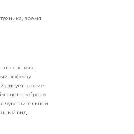
техника, время
это техника,
ный эффекту
й рисует тонкие
бы сделать брови
 с чувствительной
енный вид.