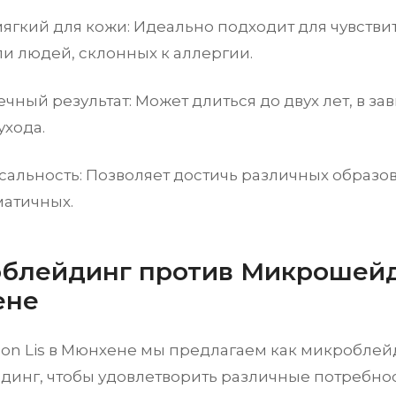
ягкий для кожи: Идеально подходит для чувстви
и людей, склонных к аллергии.
чный результат: Может длиться до двух лет, в за
ухода.
альность: Позволяет достичь различных образов
матичных.
блейдинг против Микрошейд
ене
Mon Lis в Мюнхене мы предлагаем как микроблейд
инг, чтобы удовлетворить различные потребнос