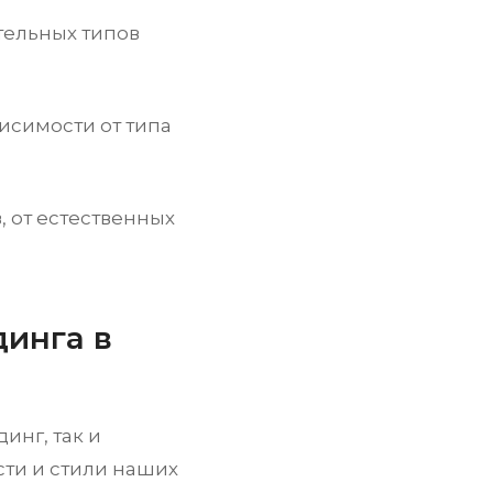
тельных типов
висимости от типа
, от естественных
инга в
инг, так и
ти и стили наших