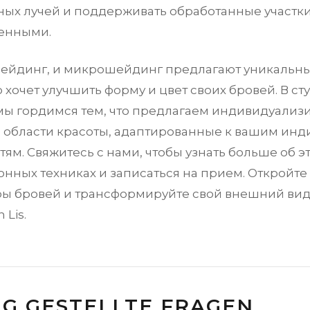
ных лучей и поддерживать обработанные участк
енными.
ейдинг, и микрошейдинг предлагают уникальн
то хочет улучшить форму и цвет своих бровей. В ст
ы гордимся тем, что предлагаем индивидуали
 области красоты, адаптированные к вашим ин
ям. Свяжитесь с нами, чтобы узнать больше об э
нных техниках и записаться на прием. Откройте 
ры бровей и трансформируйте свой внешний ви
 Lis.
IG GESTELLTE FRAGEN