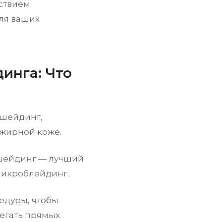
ьствием
для ваших
инга: Что
ошейдинг,
 жирной коже.
ошейдинг — лучший
микроблейдинг.
цедуры, чтобы
бегать прямых