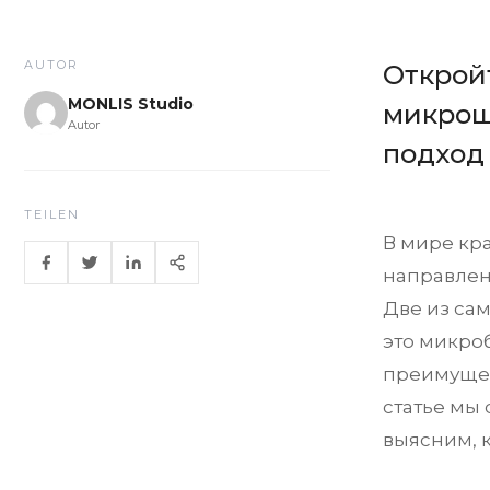
AUTOR
Открой
MONLIS Studio
микрош
Autor
подход 
TEILEN
В мире кр
направлен
Две из са
это микро
преимущес
статье мы 
выясним, 