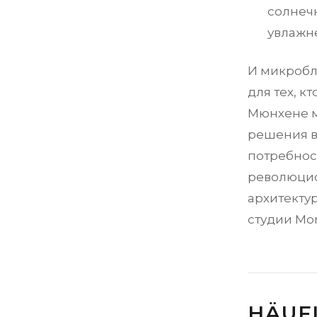
солнеч
увлажн
И микробл
для тех, к
Мюнхене м
решения в
потребност
революцио
архитекту
студии Mon
HÄUF