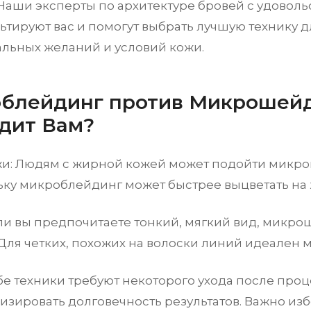
 Наши эксперты по архитектуре бровей с удовол
ьтируют вас и помогут выбрать лучшую технику 
льных желаний и условий кожи.
блейдинг против Микрошейд
дит Вам?
жи: Людям с жирной кожей может подойти микр
ьку микроблейдинг может быстрее выцветать на
сли вы предпочитаете тонкий, мягкий вид, микр
Для четких, похожих на волоски линий идеален 
бе техники требуют некоторого ухода после про
зировать долговечность результатов. Важно из