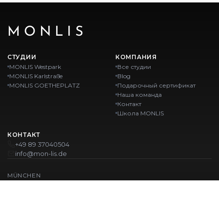
MONLIS
СТУДИИ
КОМПАНИЯ
MONLIS Westpark
Все студии
MONLIS Karlstraße
Blog
MONLIS GOETHEPLATZ
Подарочный сертификат
Наша команда
Контакт
Школа MONLIS
КОНТАКТ
+49 89 37040504
info@mon-lis.de
MÜNCHEN
Nail-студия Мюнхен
Профессиональное оформление бровей в Мюнхене
Профессиональный педикюр в Мюнхене
Салон красоты Мюнхен
Профессиональный маникюр в Мюнхене