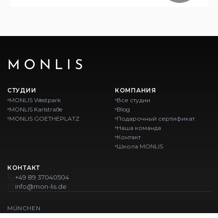
MONLIS
СТУДИИ
КОМПАНИЯ
MONLIS Westpark
Все студии
MONLIS Karlstraße
Blog
MONLIS GOETHEPLATZ
Подарочный сертификат
Наша команда
Контакт
Школа MONLIS
КОНТАКТ
+49 89 37040504
info@mon-lis.de
MÜNCHEN
Nail-студия Мюнхен