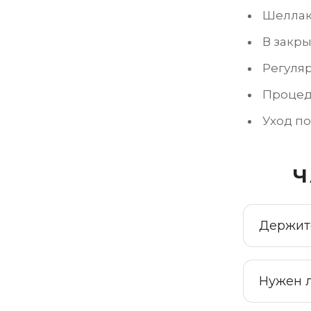
Шеллак
В закры
Регуля
Процеду
Уход по
Ч
Держит
Нужен л