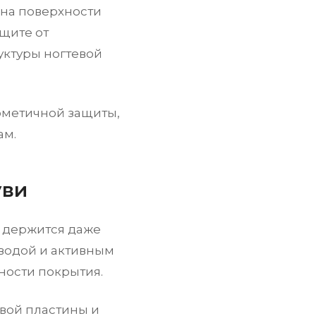
на поверхности
ащите от
уктуры ногтевой
ерметичной защиты,
ам.
уви
 держится даже
 водой и активным
ности покрытия.
вой пластины и