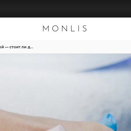
MONLIS
Педикюр с шеллаком зимой — стоит ли делать?