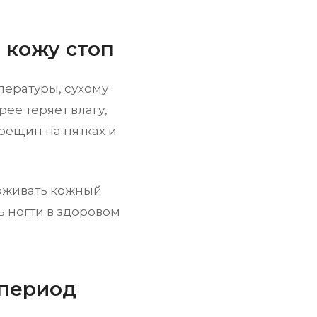
а кожу стоп
пературы, сухому
ее теряет влагу,
рещин на пятках и
рживать кожный
ь ногти в здоровом
 период