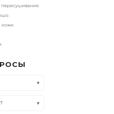
т пересушивания.
ошо.
 кожи.
.
ПРОСЫ
?