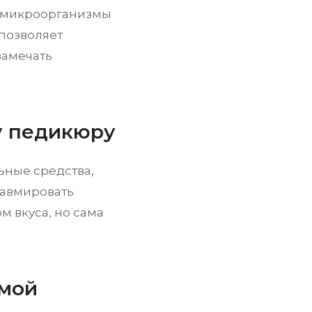
ой микроорганизмы
 позволяет
замечать
у педикюру
ьные средства,
равмировать
м вкуса, но сама
имой