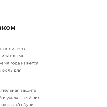
аком
ь педикюр с
и и тёплыми
ремя года кажется
 роль для
нительная защита
ый и ухоженный вид
 закрытой обуви.