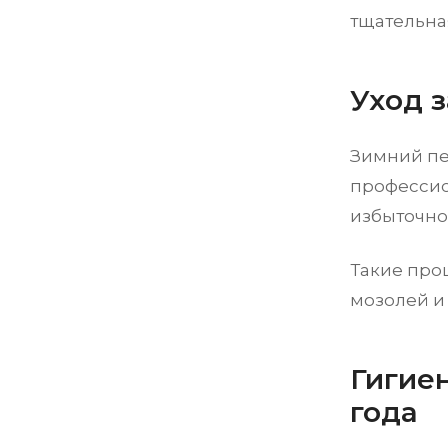
тщательная
Уход з
Зимний пе
профессио
избыточно
Такие про
мозолей и
Гигие
года