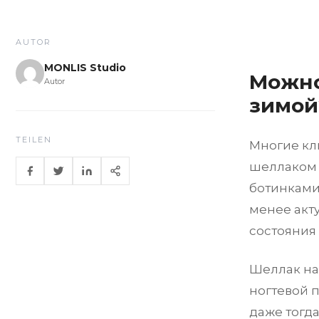
AUTOR
MONLIS Studio
Можно
Autor
зимой
TEILEN
Многие кл
шеллаком 
ботинками.
менее акт
состояния 
Шеллак на 
ногтевой 
даже тогда