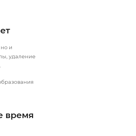
вет
 но и
лы, удаление
.
образования
е время