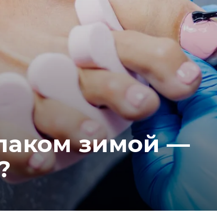
лаком зимой —
?