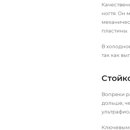
Качествен
ногтя. Он 
механичес
пластины.
В холодно
так как вы
Стойк
Вопреки р
дольше, че
ультрафио
Ключевым 