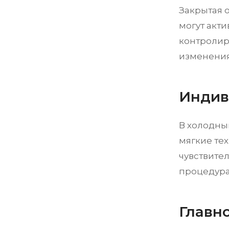
Закрытая 
могут акти
контролир
изменения
Индив
В холодны
мягкие те
чувствител
процедура
Главн