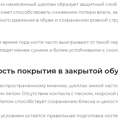
но нанесённый шеллак образует защитный слой 
может способствовать снижению потери влаги, з
кого давления в обуви и сохранению ровной стр
е время года ногти часто выигрывают от такой г
глядят менее сухими и более устойчивыми к скол
ость покрытия в закрытой об
аспространённому мнению, шеллак зимой часто
м летом. Отсутствие контакта с песком, морской
летом способствует сохранению блеска и целост
условием остаётся правильная подготовка ногте