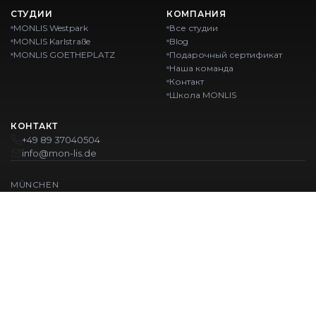
СТУДИИ
КОМПАНИЯ
MONLIS Westpark
Все студии
MONLIS Karlstraße
Blog
MONLIS GOETHEPLATZ
Подарочный сертификат
Наша команда
Контакт
Школа MONLIS
КОНТАКТ
+49 89 37040504
info@mon-lis.de
MÜNCHEN
Nail-студия Мюнхен
Профессиональное оформление бровей в Мюнхене
Профессиональный педикюр в Мюнхене
Салон красоты Мюнхен
Профессиональный маникюр в Мюнхене
НАШИ ЛОКАЦИИ:
Westpark
Karlstraße
Ohlstadter Straße 52
Karlstraße 43
GOETHEPLATZ
Maistraße 45, 80337 München