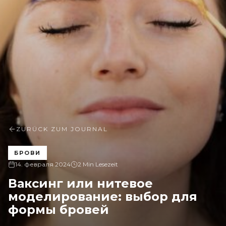
ZURÜCK ZUM JOURNAL
БРОВИ
14. февраля 2024
2 Min Lesezeit
Ваксинг или нитевое
моделирование: выбор для
формы бровей