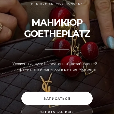
PREMIUM SERVICE MÜNCHEN
МАНИКЮР
GOETHEPLATZ
Ухоженные руки и креативный дизайн ногтей —
премиальный маникюр в центре Мюнхена.
ЗАПИСАТЬСЯ
УЗНАТЬ БОЛЬШЕ